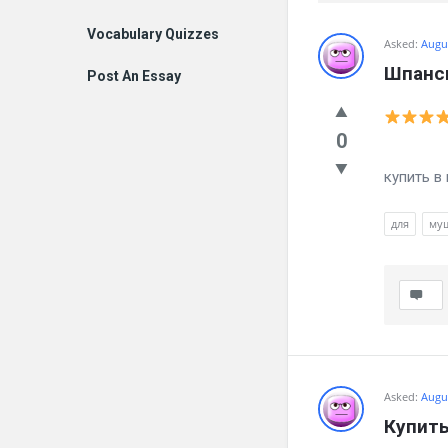
Vocabulary Quizzes
Billion
Asked:
Augus
Шпанск
Post An Essay
Essays
Latest
0
Тебе 
Questions
купить в
для
му
Asked:
Augus
Купить