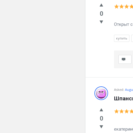
0
Тебе да
Открыт 
купить
Asked:
Augus
Шпанск
0
Тебе 
екатерин