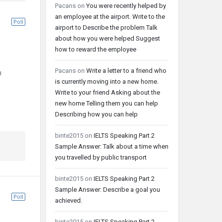
Pacans
on
You were recently helped by
an employee at the airport. Write to the
Poll
airport to Describe the problem Talk
about how you were helped Suggest
how to reward the employee
Pacans
on
Write a letter to a friend who
н
is currently moving into a new home.
Write to your friend Asking about the
new home Telling them you can help
Describing how you can help
binte2015
on
IELTS Speaking Part 2
Sample Answer: Talk about a time when
you travelled by public transport
binte2015
on
IELTS Speaking Part 2
Sample Answer: Describe a goal you
Poll
achieved.
binte2015
on
IELTS Speaking Part 2