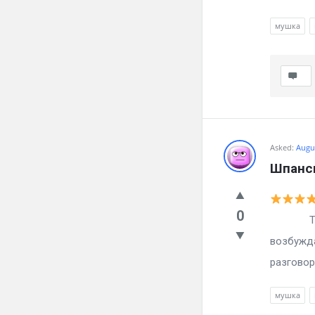
мушка
Asked:
Augus
Шпанск
0
Тебе да
возбужд
разговорн
мушка