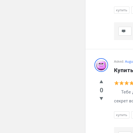
купить
Asked:
Augus
Купит
0
Тебе да
секрет 
купить