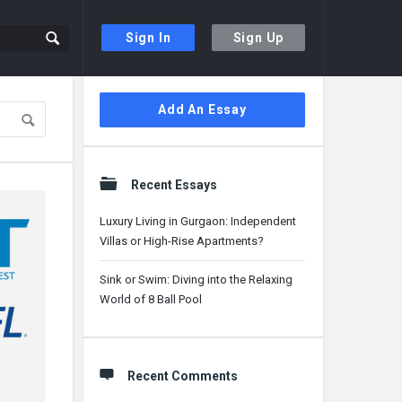
Sign In
Sign Up
Sidebar
Add An Essay
Recent Essays
Luxury Living in Gurgaon: Independent
Villas or High-Rise Apartments?
Sink or Swim: Diving into the Relaxing
World of 8 Ball Pool
Recent Comments