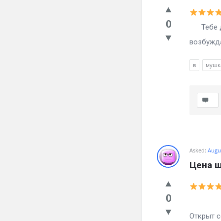
0
Тебе дас
возбужда
в
мушк
Asked:
Augus
Цена ш
0
Тебе д
Открыт 