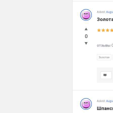
Asked:
Augus
Золот
0
Тебе д
отзывы 
Золотая
Asked:
Augus
Шпанск