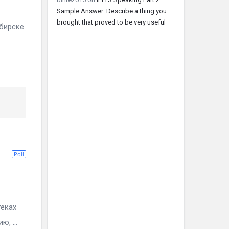
Sample Answer: Describe a thing you
brought that proved to be very useful
бирске
Poll
ках
, ...