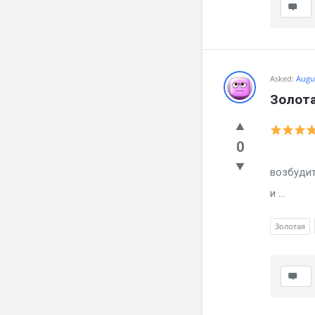
Asked:
Augus
Золот
0
Тебе д
возбуди
и ...
Золотая