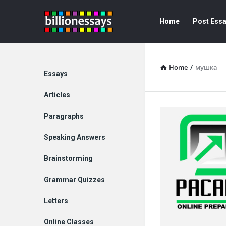
Billion
Billion
Home
Post Ess
Essays
Essays
Navigation
Home
/
мушка
Explore
Essays
Articles
Paragraphs
Speaking Answers
Brainstorming
Grammar Quizzes
Letters
Online Classes