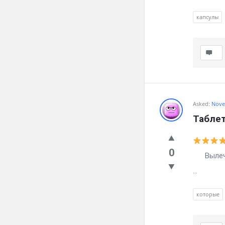
капсулы
Asked:
Nove
Таблет
0
Вылечила
...
которые