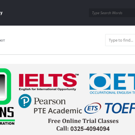
ay
яют