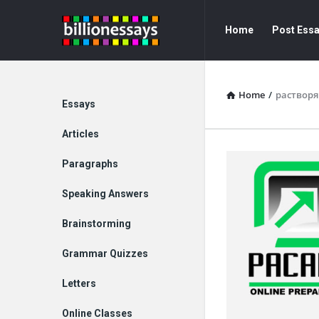
Billion
Billion
Home
Post Ess
Essays
Essays
Navigation
Home
/
раствор
Explore
Essays
Articles
Paragraphs
Speaking Answers
Brainstorming
Grammar Quizzes
Letters
Online Classes