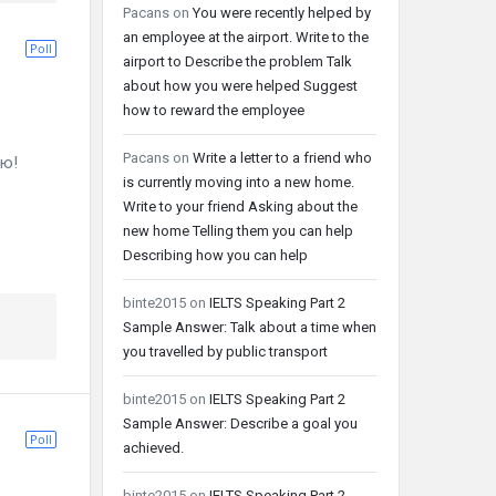
Pacans
on
You were recently helped by
an employee at the airport. Write to the
Poll
airport to Describe the problem Talk
about how you were helped Suggest
how to reward the employee
Pacans
on
Write a letter to a friend who
ю!
is currently moving into a new home.
Write to your friend Asking about the
new home Telling them you can help
Describing how you can help
binte2015
on
IELTS Speaking Part 2
Sample Answer: Talk about a time when
you travelled by public transport
binte2015
on
IELTS Speaking Part 2
Sample Answer: Describe a goal you
Poll
achieved.
binte2015
on
IELTS Speaking Part 2