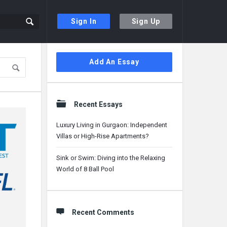
Sign In
Sign Up
Sidebar
Add An Essay
Recent Essays
Luxury Living in Gurgaon: Independent
Villas or High-Rise Apartments?
Sink or Swim: Diving into the Relaxing
World of 8 Ball Pool
Recent Comments