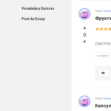
Vocabulary Quizzes
Billion
Asked:
Dece
Фрукты
Post An Essay
Essays
Latest
0
Вылечил
Questions
СМОТРИ ч
которые
Asked:
Nove
Капсул