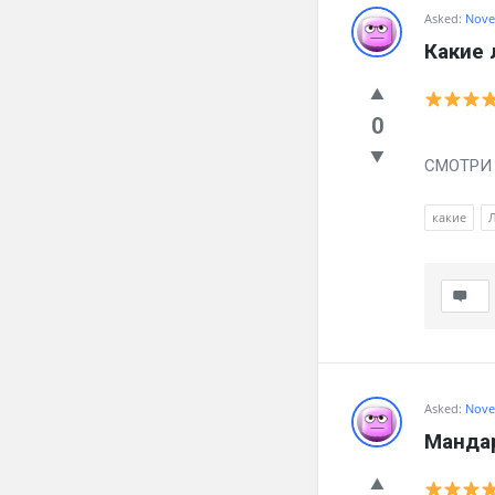
Asked:
Nove
Какие 
0
Вылечил
СМОТРИ ч
какие
Asked:
Nove
Мандар