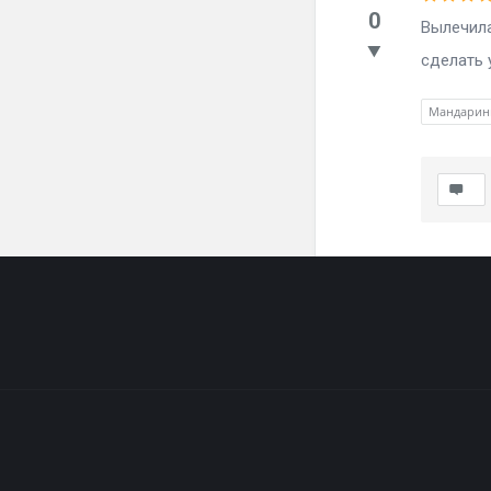
0
Вылечила
сделать у
Мандарин
Footer