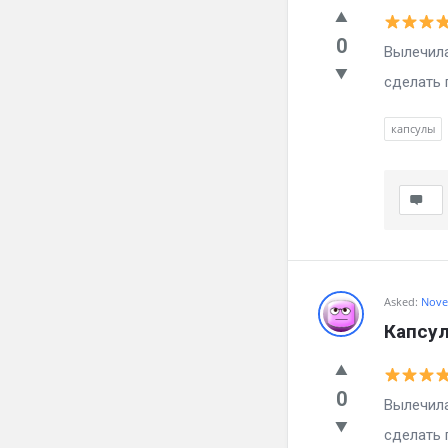
0
Вылечила
сделать г
капсулы
Asked:
Nove
Капсул
0
Вылечила
сделать г