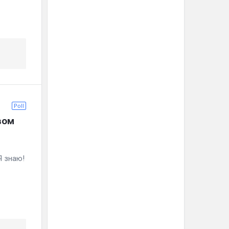
Poll
вом
 знаю!