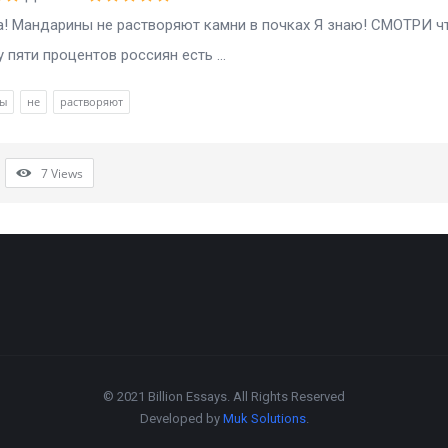
! Мандарины не растворяют камни в почках Я знаю! СМОТРИ ч
 пяти процентов россиян есть ...
ы
не
растворяют
7
Views
© 2021 Billion Essays. All Rights Reserved
Developed by
Muk Solutions
.