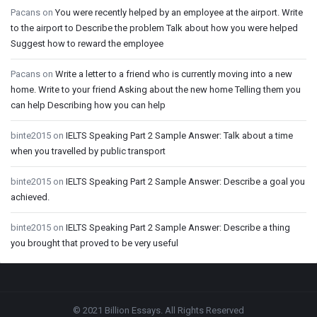
Pacans
on
You were recently helped by an employee at the airport. Write
to the airport to Describe the problem Talk about how you were helped
Suggest how to reward the employee
Pacans
on
Write a letter to a friend who is currently moving into a new
home. Write to your friend Asking about the new home Telling them you
can help Describing how you can help
binte2015
on
IELTS Speaking Part 2 Sample Answer: Talk about a time
when you travelled by public transport
binte2015
on
IELTS Speaking Part 2 Sample Answer: Describe a goal you
achieved.
binte2015
on
IELTS Speaking Part 2 Sample Answer: Describe a thing
you brought that proved to be very useful
Footer
© 2021 Billion Essays. All Rights Reserved