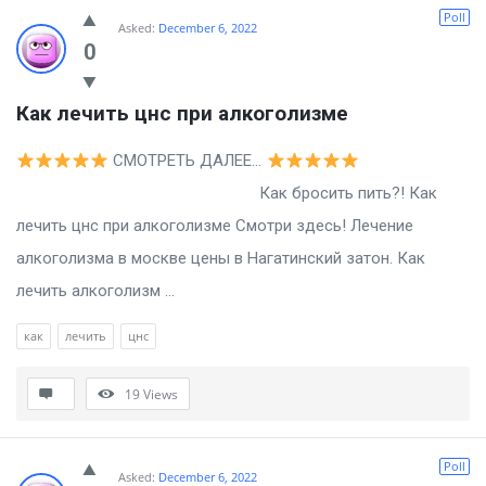
Billion
Poll
Asked:
December 6, 2022
Essays
0
Latest
Как лечить цнс при алкоголизме
Questions
СМОТРЕТЬ ДАЛЕЕ…
Как бросить пить?! Как
лечить цнс при алкоголизме Смотри здесь! Лечение
алкоголизма в москве цены в Нагатинский затон. Как
лечить алкоголизм ...
как
лечить
цнс
19
Views
Poll
Asked:
December 6, 2022