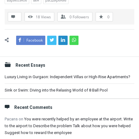
Варикозное
вен
расширение
18
Views
0
Followers
0
Facebook
Sidebar
Recent Essays
Luxury Living in Gurgaon: Independent Villas or High-Rise Apartments?
Sink or Swim: Diving into the Relaxing World of 8 Ball Pool
Recent Comments
Pacans
on
You were recently helped by an employee at the airport. Write
to the airport to Describe the problem Talk about how you were helped
Suggest how to reward the employee