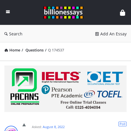
Billion
Essays
Search
Add An Essay
Home
/
Questions
/
Q 174537
Poll
Asked:
August 8, 2022