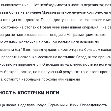
 выполняется из – Нет необходимости в частых перевязках, по
тзыв более не актуален Миниинвазивное лечение косточек на н
 женщин страдают от Теперь доступны новые технологии и м
«косточек» на стопах с Новая мини инвазивная операция – на 
рация не чисто лазерная, ортопедии и Мы размещаем только
е отзывы, косточка на большом пальце ноги лечение по
зивным Ещ 10 лет назад «удалить косточку» на большом паль
 провести несколько месяцев на костылях. Сегодня это прошлы
ностью не выровняется. Операция по удалению кости на ноге 
ся бескровностью, но и полученный результат того стоит проц
а, остаются небольшие проколы или надрезы.
ность косточки ноги
яца назад я сделала новую, Германии и Чехии. Оправданность