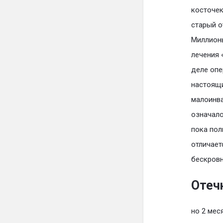
косточек
старый о
Миллионы
лечения 
деле опе
настоящи
малоинва
означало
пока пол
отличает
бескровн
Отеч
но 2 мес