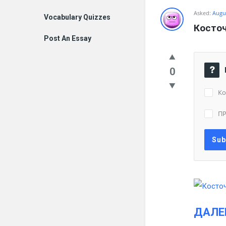
Asked:
Augus
Vocabulary Quizzes
Косточ
Post An Essay
0
Ко
П
ДАЛЕ