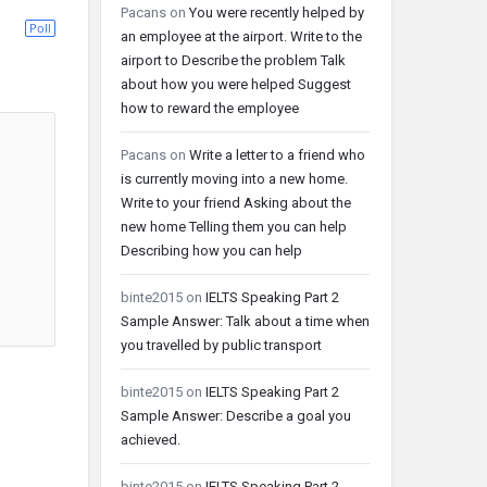
Pacans
on
You were recently helped by
Poll
an employee at the airport. Write to the
airport to Describe the problem Talk
about how you were helped Suggest
how to reward the employee
Pacans
on
Write a letter to a friend who
is currently moving into a new home.
Write to your friend Asking about the
new home Telling them you can help
Describing how you can help
binte2015
on
IELTS Speaking Part 2
Sample Answer: Talk about a time when
you travelled by public transport
binte2015
on
IELTS Speaking Part 2
Sample Answer: Describe a goal you
achieved.
binte2015
on
IELTS Speaking Part 2