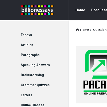
Billion
Billion
Home
Post Ess
Essays
Essays
Navigation
Home
/
Question
Explore
Essays
Articles
Paragraphs
Speaking Answers
Brainstorming
Grammar Quizzes
Letters
Online Classes