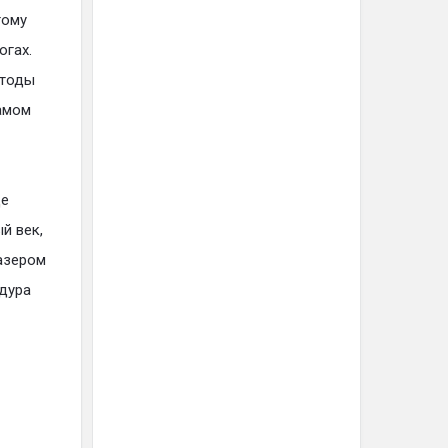
тому
огах.
етоды
самом
це
й век,
лазером
едура