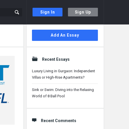
Sign In
Sign Up
Sidebar
Add An Essay
Recent Essays
Luxury Living in Gurgaon: Independent
Villas or High-Rise Apartments?
Sink or Swim: Diving into the Relaxing
World of 8 Ball Pool
Recent Comments