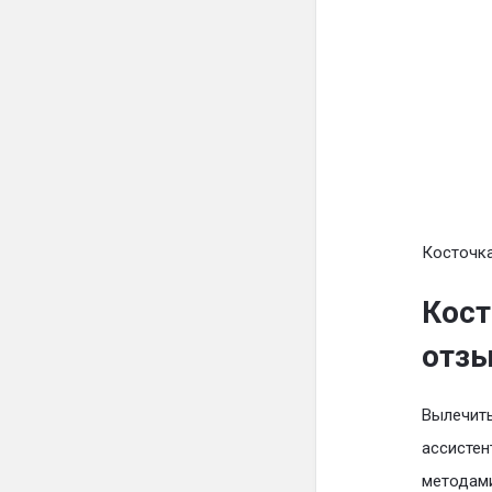
Косточка
Кост
отз
Вылечить
ассистен
методами