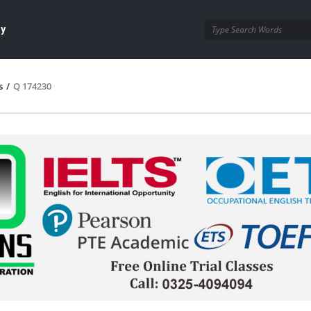
ay
s
/
Q 174230