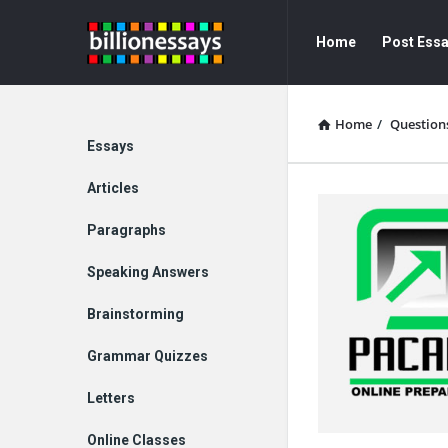
Billion
Billion
Home
Post Ess
Essays
Essays
Navigation
Home
/
Question
Explore
Essays
Articles
Paragraphs
Speaking Answers
Brainstorming
Grammar Quizzes
Letters
Online Classes