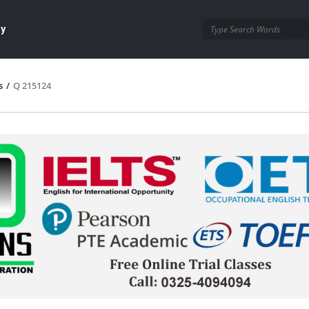
ay
s
/
Q 215124