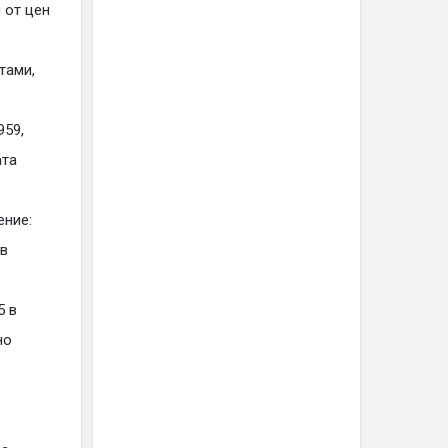
 от цен
тами,
959,
ата
ение:
 в
5 в
но