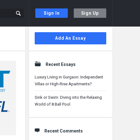
Sign In
Sign Up
Sidebar
Add An Essay
Recent Essays
Luxury Living in Gurgaon: Independent
Villas or High-Rise Apartments?
Sink or Swim: Diving into the Relaxing
World of 8 Ball Pool
Recent Comments