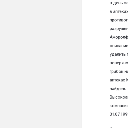
в день з
в аптека
противог
разрушен
Аморолфи
описание
удалить 
поверхно
грибок н
аптеках 
найдено 
Высокоак
компание
31.07.19