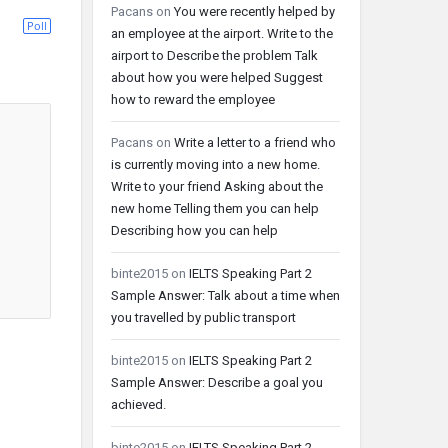
Pacans
on
You were recently helped by
Poll
an employee at the airport. Write to the
airport to Describe the problem Talk
about how you were helped Suggest
how to reward the employee
Pacans
on
Write a letter to a friend who
is currently moving into a new home.
Write to your friend Asking about the
new home Telling them you can help
Describing how you can help
binte2015
on
IELTS Speaking Part 2
Sample Answer: Talk about a time when
you travelled by public transport
binte2015
on
IELTS Speaking Part 2
Sample Answer: Describe a goal you
achieved.
binte2015
on
IELTS Speaking Part 2