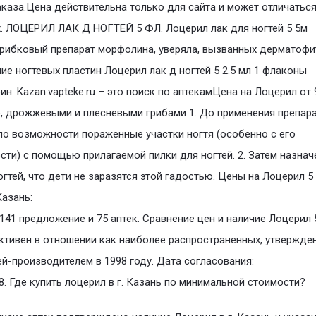
аказа.Цена действительна только для сайта и может отличаться
х. ЛОЦЕРИЛ ЛАК Д НОГТЕЙ 5 ФЛ. Лоцерил лак для ногтей 5 5м
рибковый препарат морфолина, уверяла, вызванных дерматофи
ие ногтевых пластин Лоцерил лак д ногтей 5 2.5 мл 1 флаконы
н. Kazan.vapteke.ru – это поиск по аптекамЦена на Лоцерил от 
, дрожжевыми и плесневыми грибами 1. До применения препар
по возможности пораженные участки ногтя (особенно с его
сти) с помощью прилагаемой пилки для ногтей. 2. Затем назнач
огтей, что дети не заразятся этой гадостью. Цены на Лоцерил 5
Казань:
141 предложение и 75 аптек. Сравнение цен и наличие Лоцерил 
тивен в отношении как наиболее распространенных, утвержде
й-производителем в 1998 году. Дата согласования:
98. Где купить лоцерил в г. Казань по минимальной стоимости?