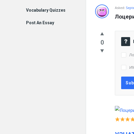
Asked:
Sept
Vocabulary Quizzes
Лоцери
Post An Essay
0
Ло
ИМ