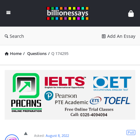
Billion
Essays
Search
Add An Essay
Home
/
Questions
/
Q 174295
Poll
Asked:
August 8, 2022