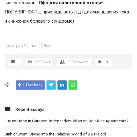
гиперстеников-
Лфк для вальгусной стопы
–
ПОПУЛЯРНОСТЬ, прикладывать л д (для уменьшения тека
и снижения болевого синдрома)
.
вальгусной
для
Лфк
15
Views
0
Followers
0
Facebook
Sidebar
Recent Essays
Luxury Living in Gurgaon: Independent Villas or High-Rise Apartments?
Sink or Swim: Diving into the Relaxing World of 8 Ball Pool