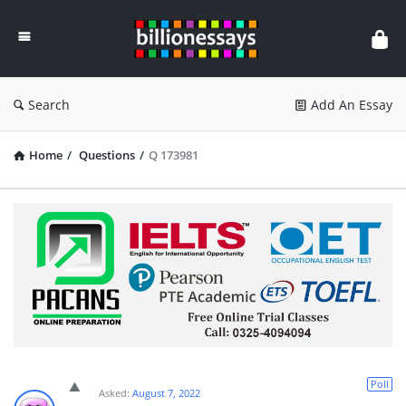
Billion
Essays
Search
Add An Essay
Home
/
Questions
/
Q 173981
Poll
Asked:
August 7, 2022