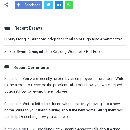
Facebook
Sidebar
Recent Essays
Luxury Living in Gurgaon: Independent Villas or High-Rise Apartments?
Sink or Swim: Diving into the Relaxing World of 8 Ball Pool
Recent Comments
Pacans
on
You were recently helped by an employee at the airport. Write
to the airport to Describe the problem Talk about how you were helped
Suggest how to reward the employee
Pacans
on
Write a letter to a friend who is currently moving into a new
home. Write to your friend Asking about the new home Telling them you
can help Describing how you can help
binte2015
on
IELTS Speaking Part 2 Sample Answer: Talk about a time