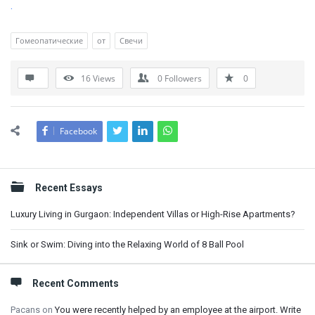
.
Гомеопатические
от
Свечи
16
Views
0
Followers
0
Facebook
Sidebar
Recent Essays
Luxury Living in Gurgaon: Independent Villas or High-Rise Apartments?
Sink or Swim: Diving into the Relaxing World of 8 Ball Pool
Recent Comments
Pacans
on
You were recently helped by an employee at the airport. Write