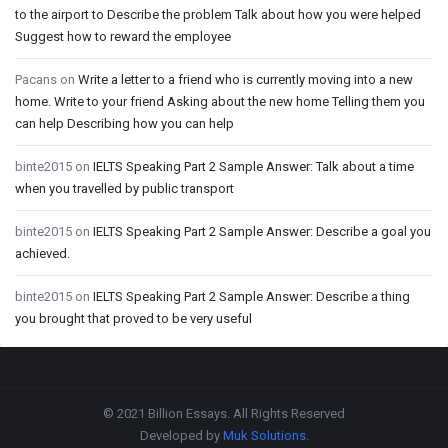
to the airport to Describe the problem Talk about how you were helped
Suggest how to reward the employee
Pacans
on
Write a letter to a friend who is currently moving into a new
home. Write to your friend Asking about the new home Telling them you
can help Describing how you can help
binte2015
on
IELTS Speaking Part 2 Sample Answer: Talk about a time
when you travelled by public transport
binte2015
on
IELTS Speaking Part 2 Sample Answer: Describe a goal you
achieved.
binte2015
on
IELTS Speaking Part 2 Sample Answer: Describe a thing
you brought that proved to be very useful
Footer
© 2021 Billion Essays. All Rights Reserved
Developed by
Muk Solutions
.