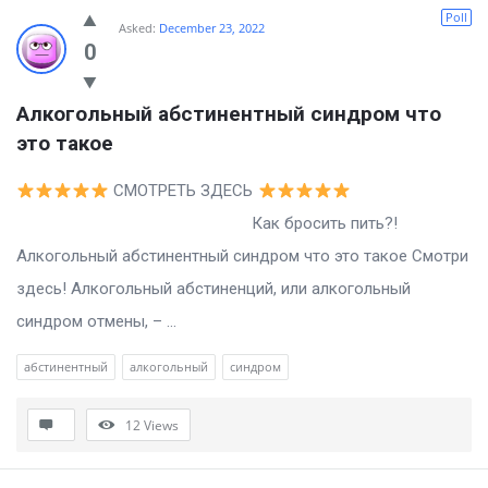
Billion
Poll
Asked:
December 23, 2022
Essays
0
Latest
Алкогольный абстинентный синдром что 
Questions
это такое
СМОТРЕТЬ ЗДЕСЬ
Как бросить пить?!
Алкогольный абстинентный синдром что это такое Смотри
здесь! Алкогольный абстиненций, или алкогольный
синдром отмены, – ...
абстинентный
алкогольный
синдром
12
Views