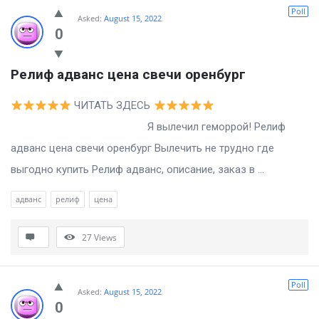
Billion
Poll
Asked:
August 15, 2022
Essays
0
Latest
Релиф адванс цена свечи оренбург
Questions
ЧИТАТЬ ЗДЕСЬ
Я вылечил геморрой! Релиф
адванс цена свечи оренбург Вылечить не трудно где
выгодно купить Релиф адванс, описание, заказ в ...
адванс
релиф
цена
27
Views
Poll
Asked:
August 15, 2022
0