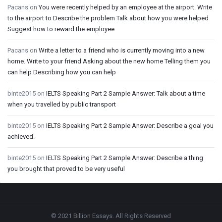
Pacans
on
You were recently helped by an employee at the airport. Write
to the airport to Describe the problem Talk about how you were helped
Suggest how to reward the employee
Pacans
on
Write a letter to a friend who is currently moving into a new
home. Write to your friend Asking about the new home Telling them you
can help Describing how you can help
binte2015
on
IELTS Speaking Part 2 Sample Answer: Talk about a time
when you travelled by public transport
binte2015
on
IELTS Speaking Part 2 Sample Answer: Describe a goal you
achieved.
binte2015
on
IELTS Speaking Part 2 Sample Answer: Describe a thing
you brought that proved to be very useful
Footer
© 2021 Billion Essays. All Rights Reserved