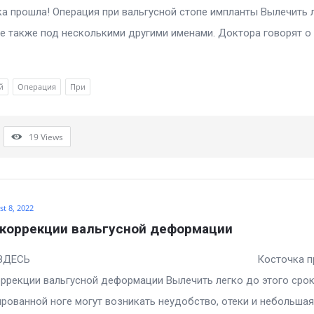
 прошла! Операция при вальгусной стопе импланты Вылечить 
е также под несколькими другими именами. Доктора говорят о h
й
Операция
При
19
Views
t 8, 2022
 коррекции вальгусной деформации
АТЬ ЗДЕСЬ Косточка прош
ррекции вальгусной деформации Вылечить легко до этого срок
рованной ноге могут возникать неудобство, отеки и небольшая