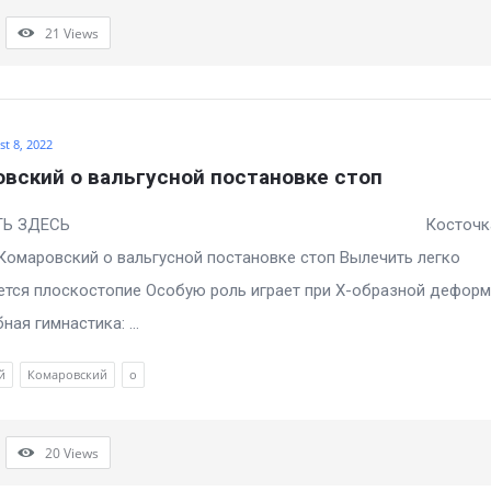
21
Views
t 8, 2022
вский о вальгусной постановке стоп
ОТРЕТЬ ЗДЕСЬ Косточк
Комаровский о вальгусной постановке стоп Вылечить легко
тся плоскостопие Особую роль играет при Х-образной дефор
ная гимнастика: ...
й
Комаровский
о
20
Views