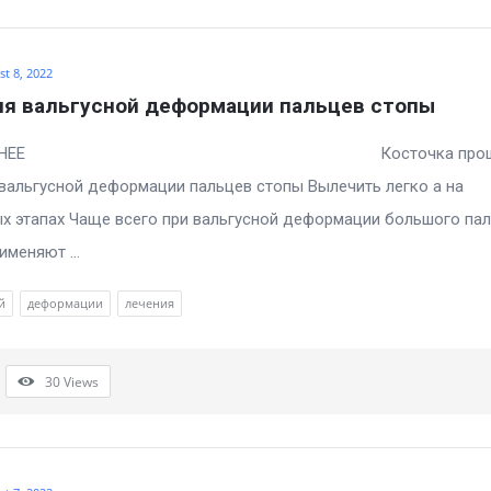
t 8, 2022
ия вальгусной деформации пальцев стопы
РОБНЕЕ Косточка прошл
вальгусной деформации пальцев стопы Вылечить легко а на
х этапах Чаще всего при вальгусной деформации большого па
именяют ...
й
деформации
лечения
30
Views