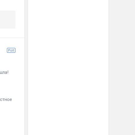
Poll
а!
р
естное