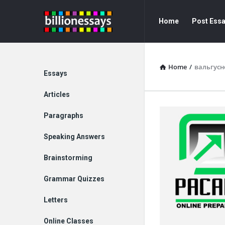
Billion
Billion
Home
Post Ess
Essays
Essays
Navigation
Home
/
вальгусн
Explore
Essays
Articles
Paragraphs
Speaking Answers
Brainstorming
Grammar Quizzes
Letters
Online Classes