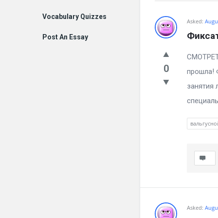
Vocabulary Quizzes
Billion
Asked:
Augus
Фикса
Post An Essay
Essays
СМ
Latest
0
прошла! 
Questions
занятия 
специаль
вальгусно
Asked:
Augus