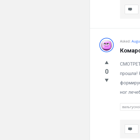
Asked:
Augus
Комаро
СМ
0
прошла! 
формируе
ног лечеб
вальгусно