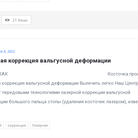
21
Views
t 8, 2022
ая коррекция вальгусной деформации
АТЬ КАК Косточка прошл
 коррекция вальгусной деформации Вылечить легко Наш Цент
 передовыми технологиями лазерной коррекции вальгусной
ии большого пальца стопы (удаления косточек лазером), изв
й
коррекция
Лазерная