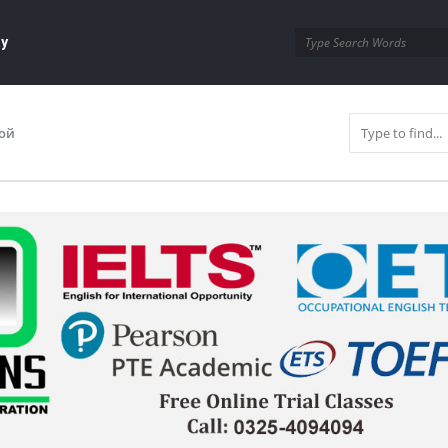
ay
ой