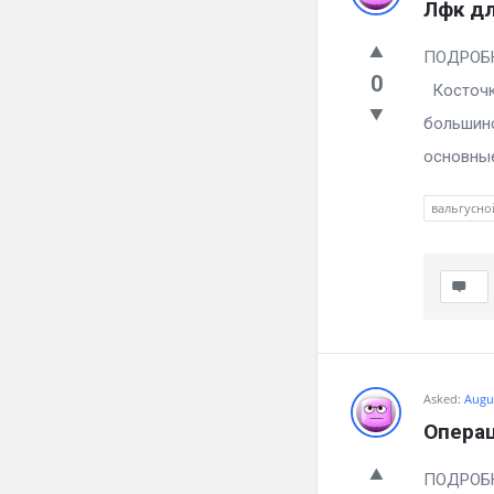
Лфк дл
ПО
0
Косточка
большинс
основные
вальгусно
Asked:
Augus
Операц
ПО