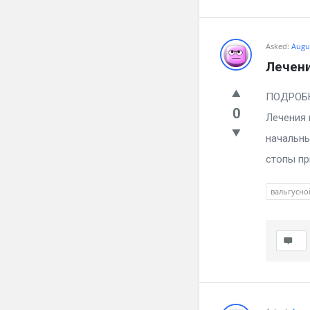
Asked:
Augus
Лечен
ПОД
0
Лечения 
начальны
стопы пр
вальгусно