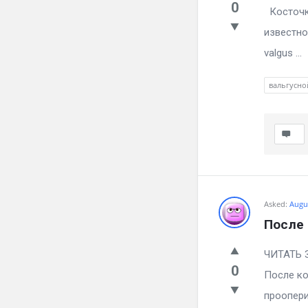
0
Косточка
известно
valgus ...
вальгусно
Asked:
Augus
После
ЧИТ
0
После ко
проопери