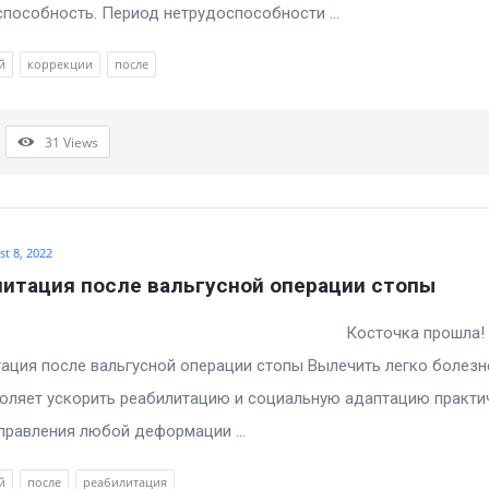
пособность. Период нетрудоспособности ...
й
коррекции
после
31
Views
t 8, 2022
итация после вальгусной операции стопы
ЛЕЕ… Косточка прошла!
ация после вальгусной операции стопы Вылечить легко болез
оляет ускорить реабилитацию и социальную адаптацию практи
правления любой деформации ...
й
после
реабилитация