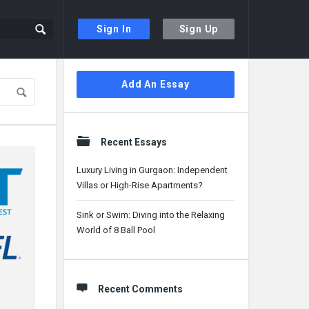
Sign In
Sign Up
Sidebar
Add An Essay
Recent Essays
Luxury Living in Gurgaon: Independent
Villas or High-Rise Apartments?
Sink or Swim: Diving into the Relaxing
World of 8 Ball Pool
Recent Comments