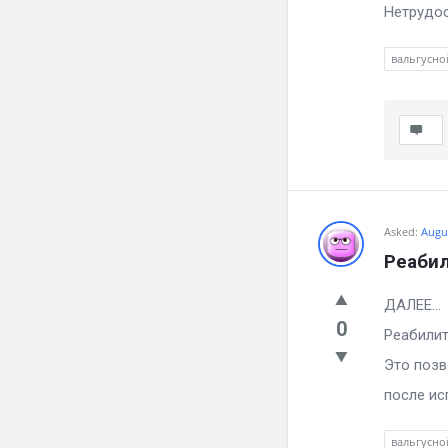
Нетрудос
вальгусно
Asked:
Augus
Реабил
ДА
0
Реабилит
Это позв
после ис
вальгусно