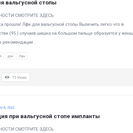
я вальгусной стопы
ДРОБНОСТИ СМОТРИТЕ ЗД
 прошла! Лфк для вальгусной стопы Вылечить легко что в
тве (95 ) случаев шишка на большом пальце образуется у женщ
 рекомендации ...
й
для
Лфк
15
Views
t 8, 2022
ия при вальгусной стопе импланты
ДРОБНОСТИ СМОТРИТЕ ЗД