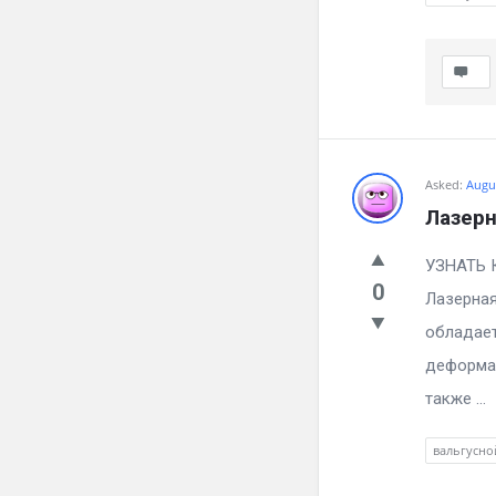
Asked:
Augus
Лазерн
УЗН
0
Лазерная
обладает
деформац
также ...
вальгусно