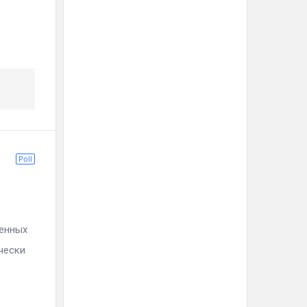
Poll
ненных
чески