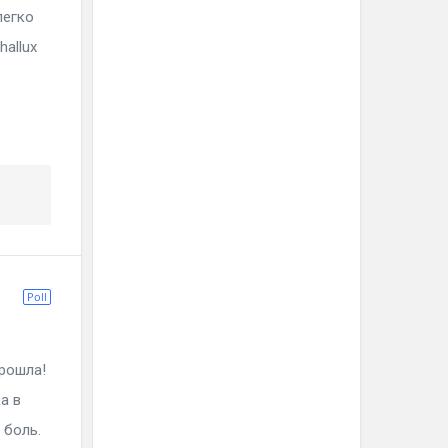
легко
allux
Poll
ла!
а в
 боль.