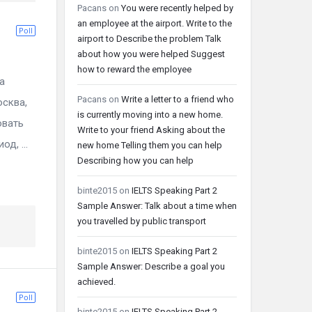
Pacans
on
You were recently helped by
an employee at the airport. Write to the
Poll
airport to Describe the problem Talk
about how you were helped Suggest
how to reward the employee
а
Pacans
on
Write a letter to a friend who
осква,
is currently moving into a new home.
овать
Write to your friend Asking about the
д, ...
new home Telling them you can help
Describing how you can help
binte2015
on
IELTS Speaking Part 2
Sample Answer: Talk about a time when
you travelled by public transport
binte2015
on
IELTS Speaking Part 2
Sample Answer: Describe a goal you
achieved.
Poll
binte2015
on
IELTS Speaking Part 2