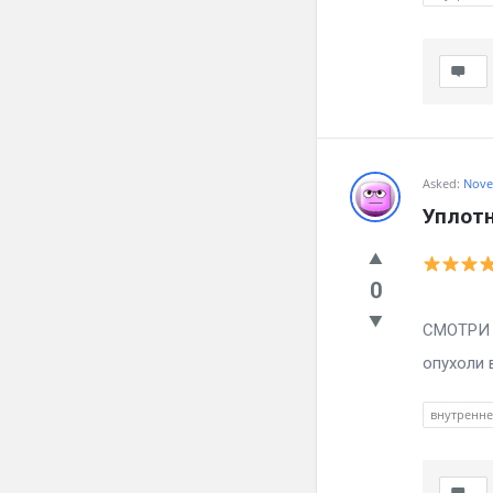
Asked:
Nove
Уплотн
0
Вылечил
СМОТРИ ч
опухоли в
внутренн