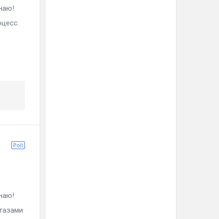
наю!
оцесс.
Poll
наю!
тазами