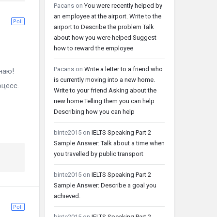
Pacans
on
You were recently helped by
an employee at the airport. Write to the
Poll
airport to Describe the problem Talk
about how you were helped Suggest
how to reward the employee
Pacans
on
Write a letter to a friend who
наю!
is currently moving into a new home.
оцесс.
Write to your friend Asking about the
new home Telling them you can help
Describing how you can help
binte2015
on
IELTS Speaking Part 2
Sample Answer: Talk about a time when
you travelled by public transport
binte2015
on
IELTS Speaking Part 2
Sample Answer: Describe a goal you
achieved.
Poll
binte2015
on
IELTS Speaking Part 2