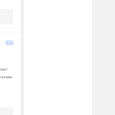
Poll
наю!
тазами