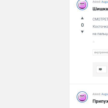
Asked:
Augus
Шишка 
СМ
0
Косточка
на пальц
...
внутренн
Asked:
Augus
Припух