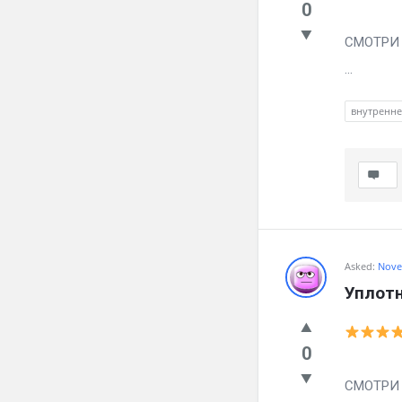
0
Вылечил
СМОТРИ ч
...
внутренн
Asked:
Nove
Уплотн
0
Вылечил
СМОТРИ ч