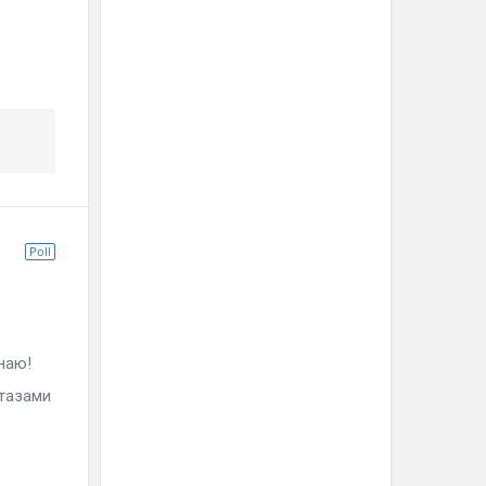
Poll
наю!
тазами