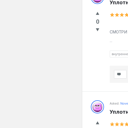
Уплотн
0
Вылечил
СМОТРИ ч
...
внутренн
Asked:
Nove
Уплотн