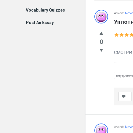
Vocabulary Quizzes
Billion
Asked:
Nove
Уплотн
Post An Essay
Essays
Latest
0
Вылечил
Questions
СМОТРИ ч
...
внутренн
Asked:
Nove