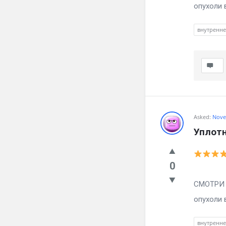
опухоли в
внутренн
Asked:
Nove
Уплотн
0
Вылечил
СМОТРИ ч
опухоли в
внутренн