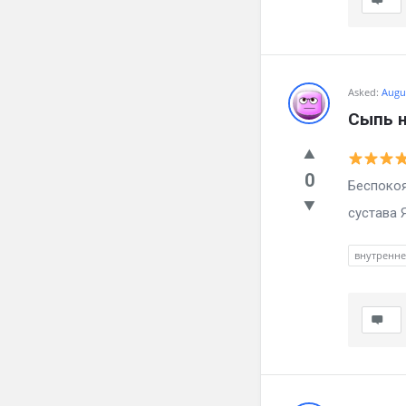
Asked:
Augus
Сыпь н
0
Беспокоя
сустава 
внутренн