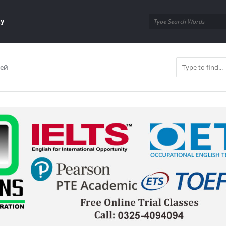
ay
ней