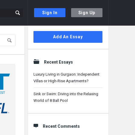
Sign In
Sign Up
Sidebar
Add An Essay
Recent Essays
Luxury Living in Gurgaon: Independent
Villas or High-Rise Apartments?
Sink or Swim: Diving into the Relaxing
World of 8 Ball Pool
Recent Comments