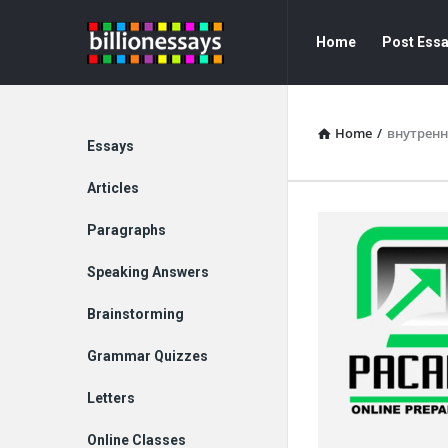
Billion
Billion
Home
Post Ess
Essays
Essays
Navigation
Home
/
внутрен
Explore
Essays
Articles
Paragraphs
Speaking Answers
Brainstorming
Grammar Quizzes
Letters
Online Classes