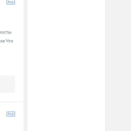
Poll
аросты
-за Что
Poll