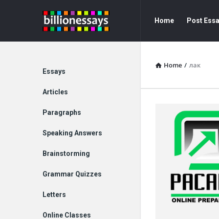
Billion
Billion
Home
Post Ess
Essays
Essays
Navigation
Home
/
лак
Explore
Essays
Articles
Paragraphs
Speaking Answers
Brainstorming
Grammar Quizzes
Letters
Online Classes