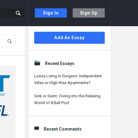
Sign In
Sign Up
Sidebar
Add An Essay
Recent Essays
Luxury Living in Gurgaon: Independent
Villas or High-Rise Apartments?
Sink or Swim: Diving into the Relaxing
World of 8 Ball Pool
Recent Comments