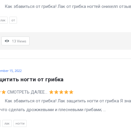
виться от грибка! Лак от грибка ногтей онихелп отзывы
лак
от
13
Views
ember 15, 2022
щитить ногти от грибка
СМОТРЕТЬ ДАЛЕЕ…
виться от грибка! Лак защитить ногти от грибка Я зна
то сделать дрожжевыми и плесневыми грибами; ...
лак
ногти