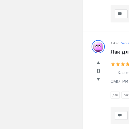
Asked:
Sept
Лак дл
0
Как збав
СМОТРИ ч
для
лак