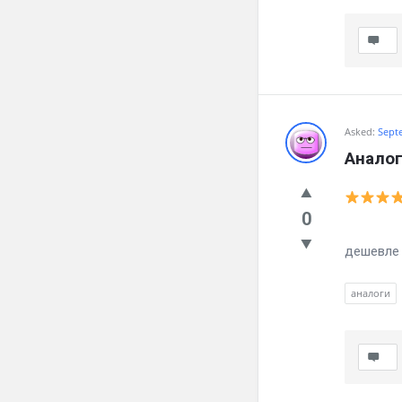
Asked:
Sept
Аналог
0
Как зб
дешевле 
аналоги