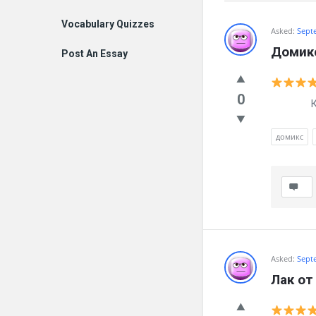
Vocabulary Quizzes
Billion
Asked:
Sept
Домикс
Post An Essay
Essays
Latest
0
Как зба
Questions
домикс
Asked:
Sept
Лак от