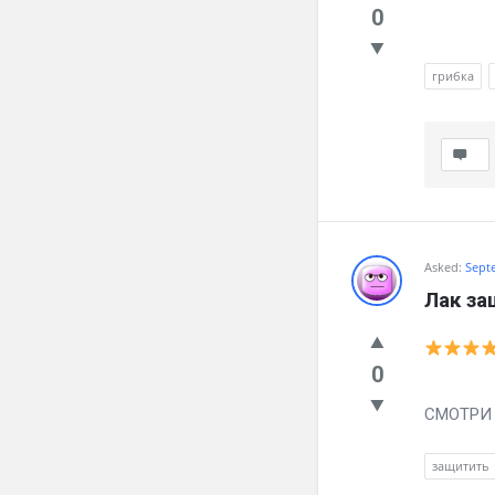
0
Как зба
грибка
Asked:
Sept
Лак за
0
Как зба
СМОТРИ ч
защитить