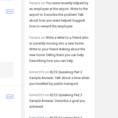
Pacans
on
You were recently helped by
an employee at the airport. Write to the
Poll
airport to Describe the problem Talk
about how you were helped Suggest
how to reward the employee
Pacans
on
Write a letter to a friend who
is currently moving into a new home.
Write to your friend Asking about the
new home Telling them you can help
Describing how you can help
binte2015
on
IELTS Speaking Part 2
Sample Answer: Talk about a time when
you travelled by public transport
binte2015
on
IELTS Speaking Part 2
Poll
Sample Answer: Describe a goal you
achieved.
binte2015
on
IELTS Speaking Part 2