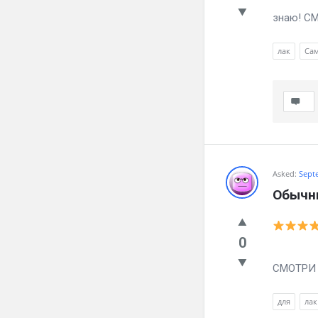
знаю! СМ
лак
Са
Asked:
Sept
Обычны
0
Как зба
СМОТРИ ч
для
лак