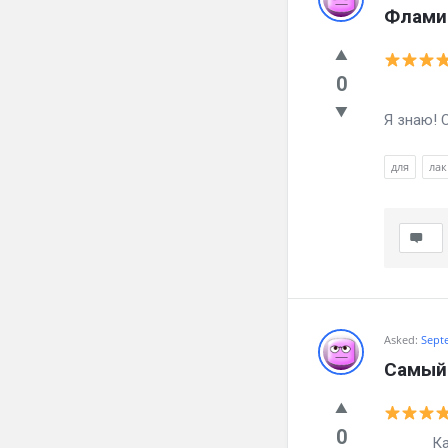
Фламин
0
Как зб
Я знаю! 
для
лак
Asked:
Sept
Самый 
0
Как зба