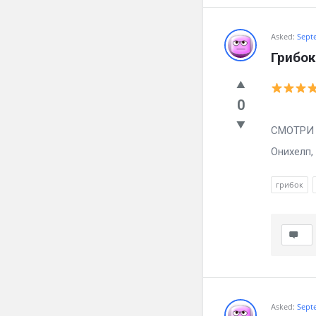
Asked:
Sept
Грибок
0
Как зба
СМОТРИ ч
Онихелп, .
грибок
Asked:
Sept