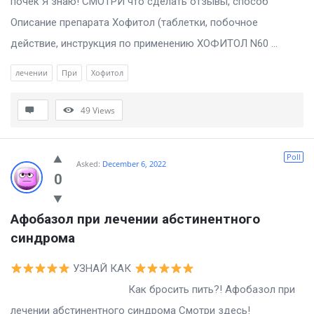
почек Я знаю! СМОТРИ что сделать отзывы, способ
Описание препарата Хофитол (таблетки, побочное
действие, инструкция по применению ХОФИТОЛ N60 ...
лечении
При
Хофитол
49
Views
Poll
Asked:
December 6, 2022
0
Афобазол при лечении абстинентного 
синдрома
УЗНАЙ КАК
Как бросить пить?! Афобазол при
лечении абстинентного синдрома Смотри здесь!