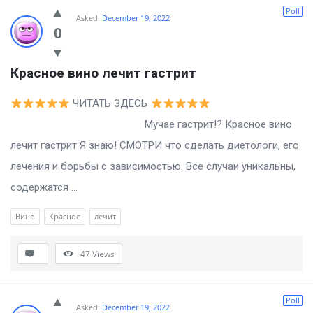
Billion
Poll
Asked:
December 19, 2022
Essays
0
Latest
Красное вино лечит гастрит
Questions
ЧИТАТЬ ЗДЕСЬ
Мучае гастрит!? Красное вино
лечит гастрит Я знаю! СМОТРИ что сделать диетологи, его
лечения и борьбы с зависимостью. Все случаи уникальны,
содержатся ...
Вино
Красное
лечит
47
Views
Poll
Asked:
December 19, 2022