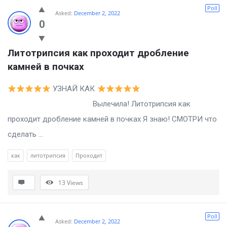
Billion
Poll
Asked:
December 2, 2022
Essays
0
Latest
Литотрипсия как проходит дробление 
Questions
камней в почках
УЗНАЙ КАК
Вылечила! Литотрипсия как
проходит дробление камней в почках Я знаю! СМОТРИ что
сделать ...
как
литотрипсия
Проходит
13
Views
Poll
Asked:
December 2, 2022