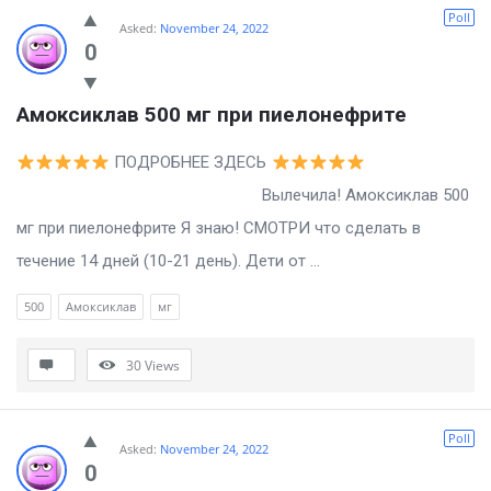
Billion
Poll
Asked:
November 24, 2022
Essays
0
Latest
Амоксиклав 500 мг при пиелонефрите
Questions
ПОДРОБНЕЕ ЗДЕСЬ
Вылечила! Амоксиклав 500
мг при пиелонефрите Я знаю! СМОТРИ что сделать в
течение 14 дней (10-21 день). Дети от ...
500
Амоксиклав
мг
30
Views
Poll
Asked:
November 24, 2022
0