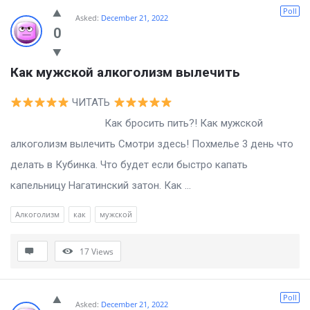
Billion
Poll
Asked:
December 21, 2022
Essays
0
Latest
Как мужской алкоголизм вылечить
Questions
ЧИТАТЬ
Как бросить пить?! Как мужской
алкоголизм вылечить Смотри здесь! Похмелье 3 день что
делать в Кубинка. Что будет если быстро капать
капельницу Нагатинский затон. Как ...
Алкоголизм
как
мужской
17
Views
Poll
Asked:
December 21, 2022