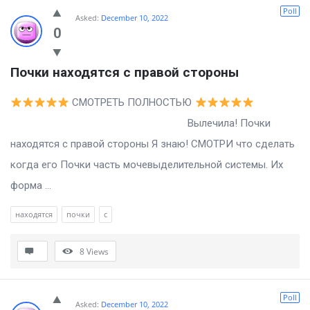
Billion
Poll
Asked:
December 10, 2022
Essays
0
Latest
Почки находятся с правой стороны
Questions
СМОТРЕТЬ ПОЛНОСТЬЮ
Вылечила! Почки
находятся с правой стороны Я знаю! СМОТРИ что сделать
когда его Почки часть мочевыделительной системы. Их
форма ...
находятся
почки
с
8
Views
Poll
Asked:
December 10, 2022