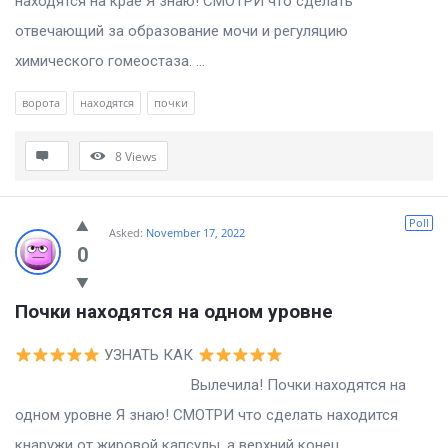
находятся на крае Я знаю! СМОТРИ что сделать
отвечающий за образование мочи и регуляцию
химического гомеостаза. ...
ворота
находятся
почки
8
Views
Poll
Asked:
November 17, 2022
0
Почки находятся на одном уровне
УЗНАТЬ КАК
Вылечила! Почки находятся на
одном уровне Я знаю! СМОТРИ что сделать находится
кнаружи от жировой капсулы, а верхний конец ...