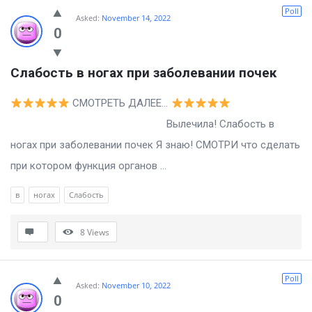
Billion
Poll
Asked:
November 14, 2022
Essays
0
Latest
Слабость в ногах при заболевании почек
Questions
СМОТРЕТЬ ДАЛЕЕ…
Вылечила! Слабость в
ногах при заболевании почек Я знаю! СМОТРИ что сделать
при котором функция органов ...
в
ногах
Слабость
8
Views
Poll
Asked:
November 10, 2022
0