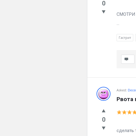
0
Мучае 
СМОТРИ ч
...
Гастрит
Asked:
Dece
Рвота 
0
Мучае г
сделать 