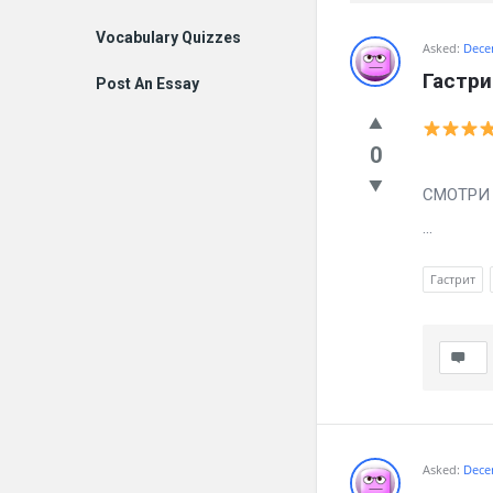
Vocabulary Quizzes
Billion
Asked:
Dece
Гастри
Post An Essay
Essays
Latest
0
Мучае 
Questions
СМОТРИ ч
...
Гастрит
Asked:
Dece