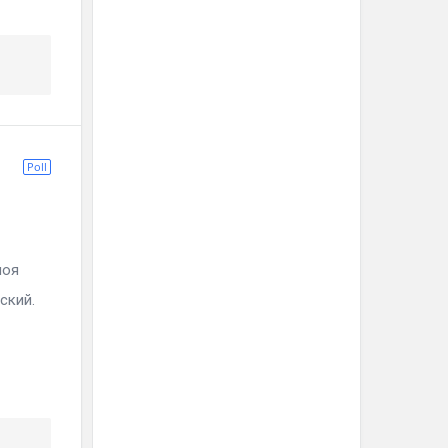
Poll
оя
ский.