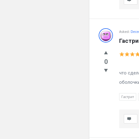
Asked:
Dece
Гастри
0
Мучае г
что сдел
оболочки
Гастрит