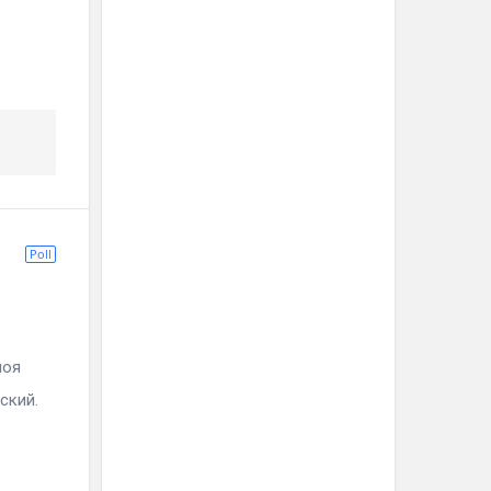
Poll
оя
ский.