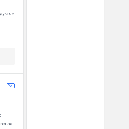
!
одуктом
Poll
о
лавная