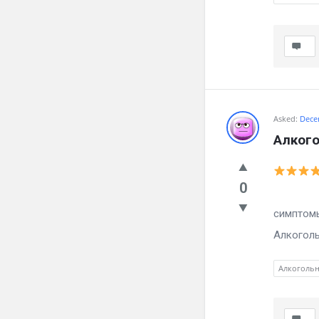
Asked:
Dece
Алкого
0
Как бр
симптомы
Алкоголь
Алкоголь