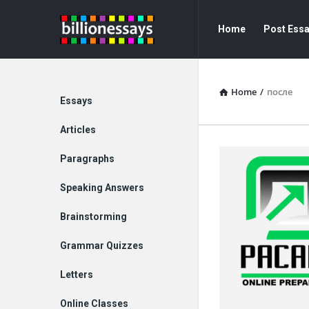
Billion
Billion
Home
Post Ess
Essays
Essays
Navigation
Home
/
после
Explore
Essays
Articles
Paragraphs
Speaking Answers
Brainstorming
Grammar Quizzes
Letters
Online Classes