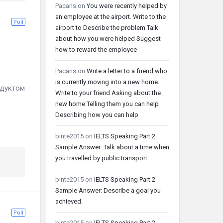
Pacans
on
You were recently helped by
an employee at the airport. Write to the
Poll
airport to Describe the problem Talk
about how you were helped Suggest
how to reward the employee
Pacans
on
Write a letter to a friend who
!
is currently moving into a new home.
одуктом
Write to your friend Asking about the
new home Telling them you can help
Describing how you can help
binte2015
on
IELTS Speaking Part 2
Sample Answer: Talk about a time when
you travelled by public transport
binte2015
on
IELTS Speaking Part 2
Sample Answer: Describe a goal you
achieved.
Poll
binte2015
on
IELTS Speaking Part 2