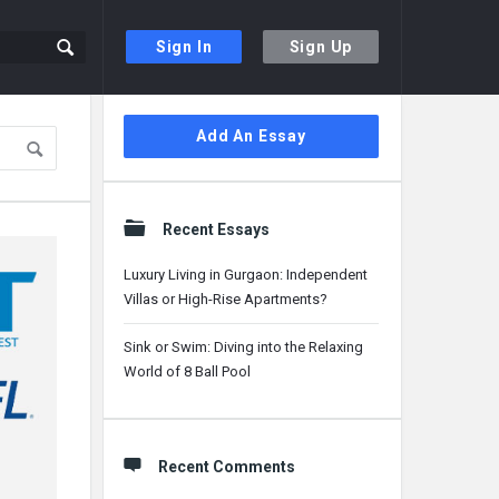
Sign In
Sign Up
Sidebar
Add An Essay
Recent Essays
Luxury Living in Gurgaon: Independent
Villas or High-Rise Apartments?
Sink or Swim: Diving into the Relaxing
World of 8 Ball Pool
Recent Comments