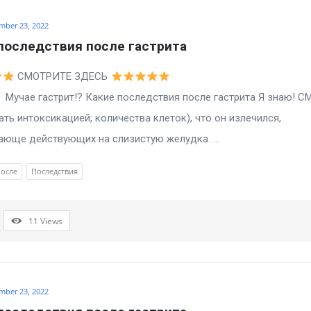
mber 23, 2022
последствия после гастрита
СМОТРИТЕ ЗДЕСЬ
астрит!? Какие последствия после гастрита Я знаю! С
ать интоксикацией, количества клеток), что он излечился,
юще действующих на слизистую желудка. ...
после
Последствия
11
Views
mber 23, 2022