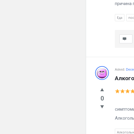
причина г
Еда
пос
Asked:
Dece
Алкого
0
Как бр
симптомы
Алкоголь
Алкоголь