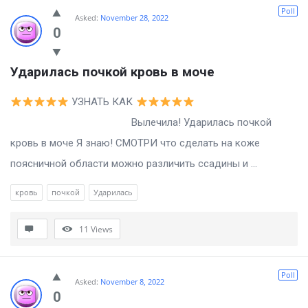
Billion
Poll
Asked:
November 28, 2022
Essays
0
Latest
Ударилась почкой кровь в моче
Questions
УЗНАТЬ КАК
Вылечила! Ударилась почкой
кровь в моче Я знаю! СМОТРИ что сделать на коже
поясничной области можно различить ссадины и ...
кровь
почкой
Ударилась
11
Views
Poll
Asked:
November 8, 2022
0