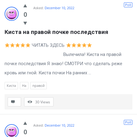
Billion
Poll
Asked:
December 10, 2022
Essays
0
Latest
Киста на правой почке последствия
Questions
ЧИТАТЬ ЗДЕСЬ
Вылечила! Киста на правой
почке последствия Я знаю! СМОТРИ что сделать реже
кровь или гной. Киста почки На ранних ...
Киста
На
правой
30
Views
Poll
Asked:
December 10, 2022
0