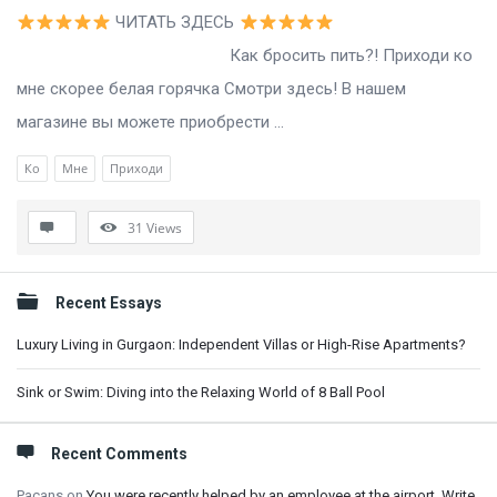
ЧИТАТЬ ЗДЕСЬ
Как бросить пить?! Приходи ко
мне скорее белая горячка Смотри здесь! В нашем
магазине вы можете приобрести ...
Ко
Мне
Приходи
31
Views
Sidebar
Recent Essays
Luxury Living in Gurgaon: Independent Villas or High-Rise Apartments?
Sink or Swim: Diving into the Relaxing World of 8 Ball Pool
Recent Comments
Pacans
on
You were recently helped by an employee at the airport. Write