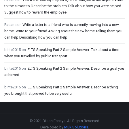
to the airport to Describe the problem Talk about how you were helped
Suggest how to reward the employee
Pacans
on
Write a letter to a friend who is currently moving into a new
home. Write to your friend Asking about the new home Telling them you
can help Describing how you can help
binte2015
on
IELTS Speaking Part 2 Sample Answer: Talk about a time
when you travelled by public transport
binte2015
on
IELTS Speaking Part 2 Sample Answer: Describe a goal you
achieved.
binte2015
on
IELTS Speaking Part 2 Sample Answer: Describe a thing
you brought that proved to be very useful
Footer
© 2021 Billion Essays. All Rights Reserved
Developed by
Muk Solutions
.