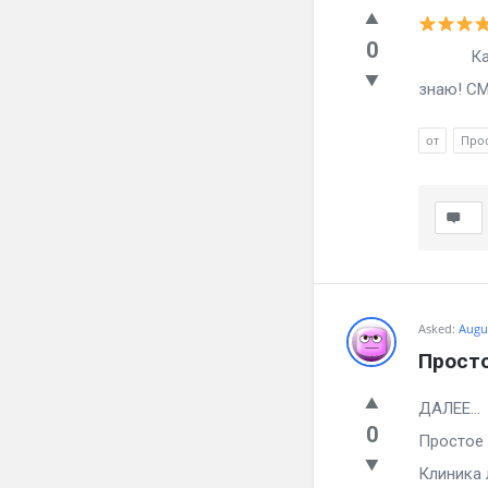
0
Как зба
знаю! СМ
от
Про
Asked:
Augus
Просто
ДА
0
Простое 
Клиника 