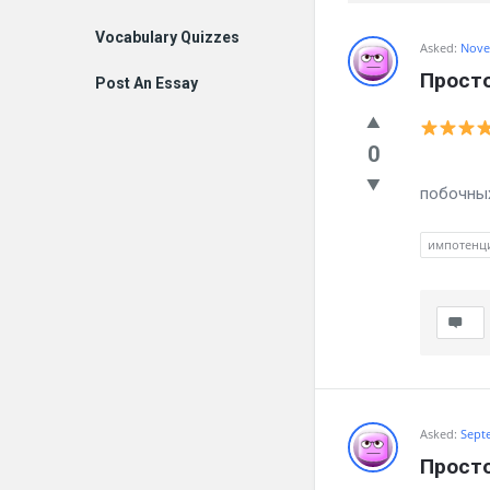
Vocabulary Quizzes
Billion
Asked:
Nove
Просто
Post An Essay
Essays
Latest
0
Каменны
Questions
побочных
импотенц
Asked:
Sept
Просто