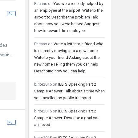
Pacans
on
You were recently helped by
an employee at the airport. Write to the
Poll
airport to Describe the problem Talk
about how you were helped Suggest
how to reward the employee
Pacans
on
Write a letter to a friend who
без
is currently moving into a new home.
ой ...
Write to your friend Asking about the
new home Telling them you can help
Describing how you can help
binte2015
on
IELTS Speaking Part 2
Sample Answer: Talk about a time when
you travelled by public transport
binte2015
on
IELTS Speaking Part 2
Sample Answer: Describe a goal you
Poll
achieved.
binte2015
on
IELTS Speaking Part 2