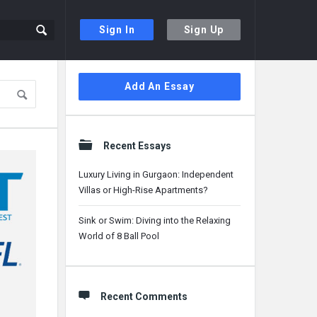
Sign In
Sign Up
Sidebar
Add An Essay
Recent Essays
Luxury Living in Gurgaon: Independent
Villas or High-Rise Apartments?
Sink or Swim: Diving into the Relaxing
World of 8 Ball Pool
Recent Comments