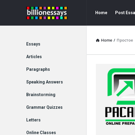
Billion
Billion
Home
Post Ess
Essays
Essays
Navigation
Home
/
Простое
Explore
Essays
Articles
Paragraphs
Speaking Answers
Brainstorming
Grammar Quizzes
Letters
Online Classes