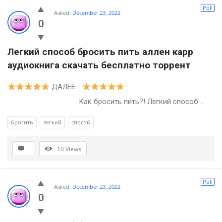
Billion
Poll
Asked:
December 23, 2022
Essays
0
Latest
Легкий способ бросить пить аллен карр 
Questions
аудиокнига скачать бесплатно торрент
ДАЛЕЕ…
Как бросить пить?! Легкий способ ...
бросить
легкий
способ
10
Views
Poll
Asked:
December 23, 2022
0