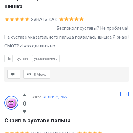
шишка
УЗНАТЬ КАК
Беспокоят суставы? Не проблема!
На суставе указательного пальца появилась шишка Я знаю!
СМОТРИ что сделать но ...
На
суставе
указательного
9
Views
Poll
Asked:
August 28, 2022
0
Скрип в суставе пальца