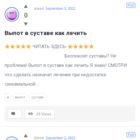
Poll
Asked:
September 3, 2022
0
Выпот в суставе как лечить
ЧИТАТЬ ЗДЕСЬ
Беспокоят суставы? Не
проблема! Выпот в суставе как лечить Я знаю! СМОТРИ
что сделать назначат лечение при недостатке
синовиальной ...
в
выпот
суставе
29
Views
Poll
Asked:
September 2, 2022