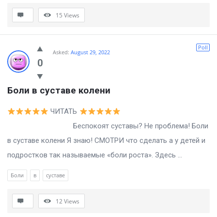
15
Views
Poll
Asked:
August 29, 2022
0
Боли в суставе колени
ЧИТАТЬ
Беспокоят суставы? Не проблема! Боли
в суставе колени Я знаю! СМОТРИ что сделать а у детей и
подростков так называемые «боли роста». Здесь ...
Боли
в
суставе
12
Views