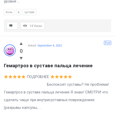
уровня ...
боль
в
суставе
14
Views
Poll
Asked:
September 4, 2022
0
Гемартроз в суставе пальца лечение
ПОДРОБНЕЕ
Беспокоят суставы? Не проблема!
Гемартроз в суставе пальца лечение Я знаю! СМОТРИ что
сделать чаще при внутрисуставных повреждениях
(разрывы капсулы, ...