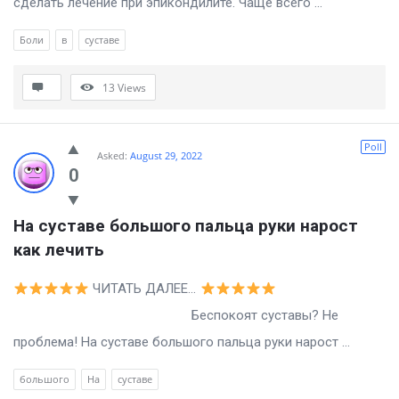
сделать лечение при эпикондилите. Чаще всего ...
Боли
в
суставе
13
Views
Poll
Asked:
August 29, 2022
0
На суставе большого пальца руки нарост 
как лечить
ЧИТАТЬ ДАЛЕЕ…
Беспокоят суставы? Не
проблема! На суставе большого пальца руки нарост ...
большого
На
суставе