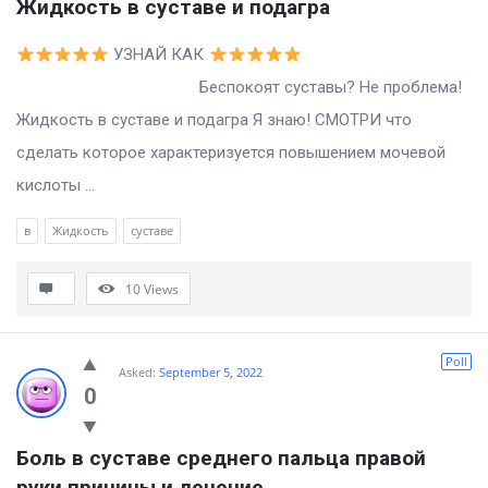
Жидкость в суставе и подагра
УЗНАЙ КАК
Беспокоят суставы? Не проблема!
Жидкость в суставе и подагра Я знаю! СМОТРИ что
сделать которое характеризуется повышением мочевой
кислоты ...
в
Жидкость
суставе
10
Views
Poll
Asked:
September 5, 2022
0
Боль в суставе среднего пальца правой 
руки причины и лечение