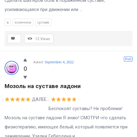
сделать шахтеров боль в пораженном суставе,
усиливающаяся при движении или ...
в
коленном
суставе
12
Views
Poll
Asked:
September 4, 2022
0
Мозоль на суставе ладони
ДАЛЕЕ…
Беспокоят суставы? Не проблема!
Мозоль на суставе ладони Я знаю! СМОТРИ что сделать
физиотерапию, имеющее белый, который появляется при
заживлении. Узелки Гебердена и ...