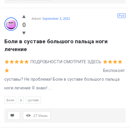
Poll
Asked:
September 3, 2022
0
Боли в суставе большого пальца ноги 
лечение
ПОДРОБНОСТИ СМОТРИТЕ ЗДЕСЬ
Беспокоят
суставы? Не проблема! Боли в суставе большого пальца
ноги лечение Я знаю! ...
Боли
в
суставе
27
Views