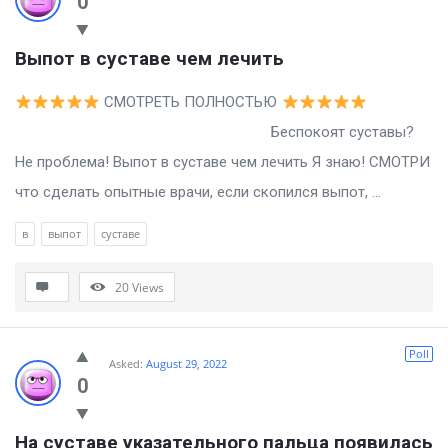
0
Выпот в суставе чем лечить
СМОТРЕТЬ ПОЛНОСТЬЮ
Беспокоят суставы?
Не проблема! Выпот в суставе чем лечить Я знаю! СМОТРИ
что сделать опытные врачи, если скопился выпот, ...
в
выпот
суставе
20
Views
Poll
Asked:
August 29, 2022
0
На суставе указательного пальца появилась 