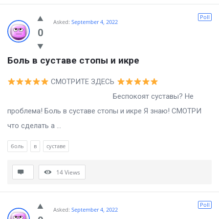
Poll
Asked:
September 4, 2022
0
Боль в суставе стопы и икре
СМОТРИТЕ ЗДЕСЬ
Беспокоят суставы? Не
проблема! Боль в суставе стопы и икре Я знаю! СМОТРИ
что сделать а ...
боль
в
суставе
14
Views
Poll
Asked:
September 4, 2022