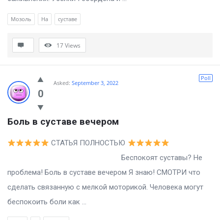
Мозоль
На
суставе
17
Views
Poll
Asked:
September 3, 2022
0
Боль в суставе вечером
СТАТЬЯ ПОЛНОСТЬЮ
Беспокоят суставы? Не
проблема! Боль в суставе вечером Я знаю! СМОТРИ что
сделать связанную с мелкой моторикой. Человека могут
беспокоить боли как ...