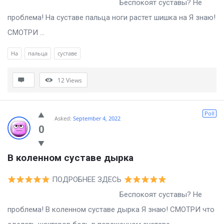
Беспокоят суставы? Не
проблема! На суставе пальца ноги растет шишка на Я знаю!
СМОТРИ ...
На
пальца
суставе
12
Views
Poll
Asked:
September 4, 2022
0
В коленном суставе дырка
ПОДРОБНЕЕ ЗДЕСЬ
Беспокоят суставы? Не
проблема! В коленном суставе дырка Я знаю! СМОТРИ что