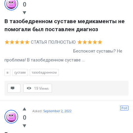
0
В тазобедренном суставе медикаменты не 
помогали был поставлен диагноз
СТАТЬЯ ПОЛНОСТЬЮ
Беспокоят суставы? Не
проблема! В тазобедренном суставе ...
в
суставе
тазобедренном
19
Views
Poll
Asked:
September 2, 2022
0