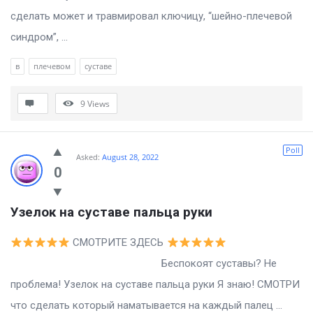
сделать может и травмировал ключицу, “шейно-плечевой
синдром”, ...
в
плечевом
суставе
9
Views
Poll
Asked:
August 28, 2022
0
Узелок на суставе пальца руки
СМОТРИТЕ ЗДЕСЬ
Беспокоят суставы? Не
проблема! Узелок на суставе пальца руки Я знаю! СМОТРИ
что сделать который наматывается на каждый палец ...