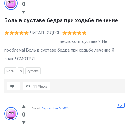
0
Боль в суставе бедра при ходьбе лечение
ЧИТАТЬ ЗДЕСЬ
Беспокоят суставы? Не
проблема! Боль в суставе бедра при ходьбе лечение Я
знаю! СМОТРИ ...
боль
в
суставе
11
Views
Poll
Asked:
September 5, 2022
0