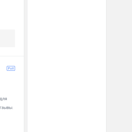
Poll
 для
отзывы.