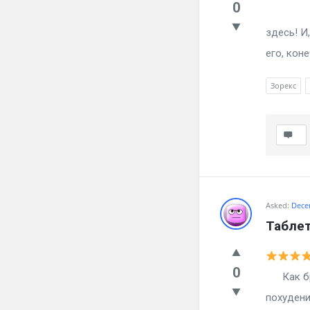
0
Как б
здесь! И
его, коне
Зорекс
Asked:
Dece
Таблет
0
Как брос
похудени