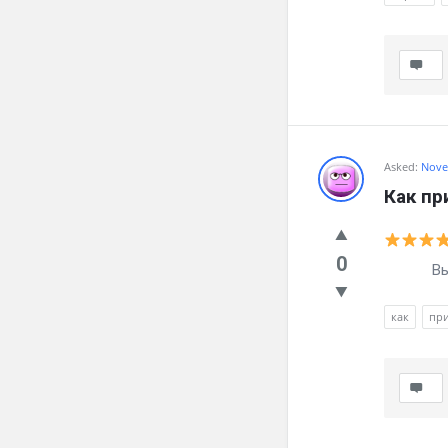
Asked:
Nove
Как пр
0
Вылечил
как
пр