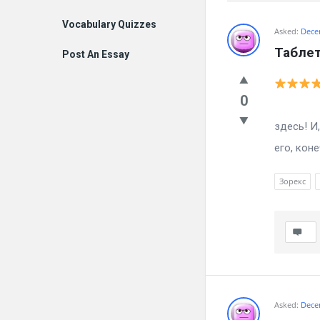
Vocabulary Quizzes
Billion
Asked:
Dece
Таблет
Post An Essay
Essays
Latest
0
Как б
Questions
здесь! И
его, коне
Зорекс
Asked:
Dece