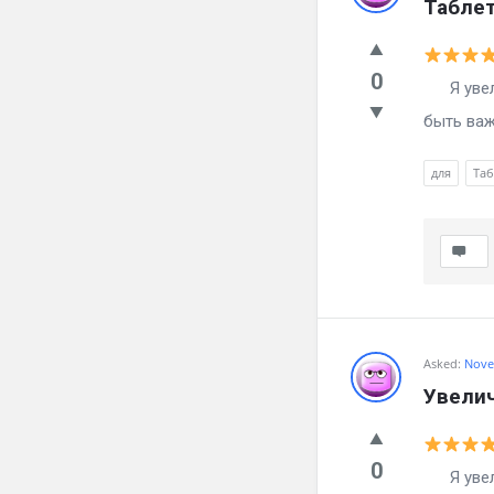
Таблет
0
Я увелич
быть важ
для
Таб
Asked:
Nove
Увелич
0
Я увелич