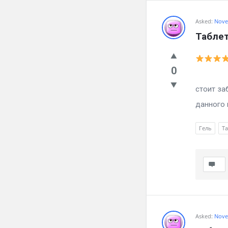
Asked:
Nove
Таблет
0
Я увели
стоит за
данного п
Гель
Та
Asked:
Nove