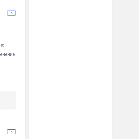
Poll
не
менение
Poll