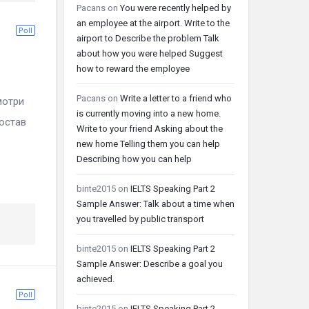
Pacans
on
You were recently helped by
an employee at the airport. Write to the
Poll
airport to Describe the problem Talk
about how you were helped Suggest
how to reward the employee
Pacans
on
Write a letter to a friend who
отри
is currently moving into a new home.
Состав
Write to your friend Asking about the
new home Telling them you can help
Describing how you can help
binte2015
on
IELTS Speaking Part 2
Sample Answer: Talk about a time when
you travelled by public transport
binte2015
on
IELTS Speaking Part 2
Sample Answer: Describe a goal you
achieved.
Poll
binte2015
on
IELTS Speaking Part 2