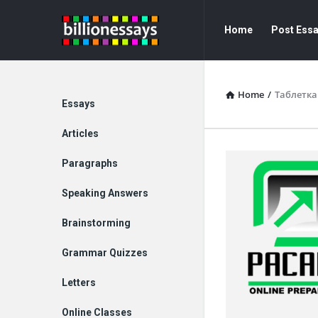
Billion
Billion
Home
Post Ess
Essays
Essays
Navigation
Home
/
Таблетка
Explore
Essays
Articles
Paragraphs
Speaking Answers
Brainstorming
Grammar Quizzes
Letters
Online Classes