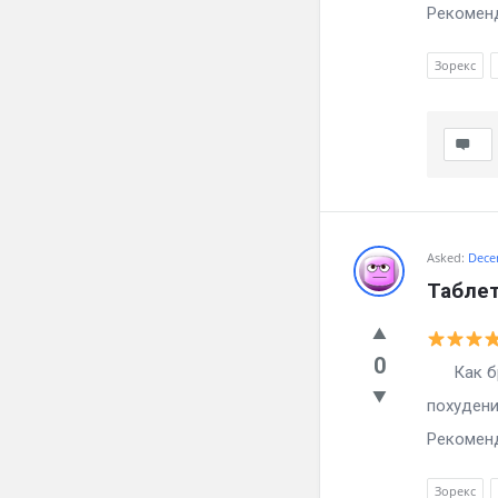
Рекоменд
Зорекс
Asked:
Dece
Таблет
0
Как брос
похудени
Рекоменд
Зорекс