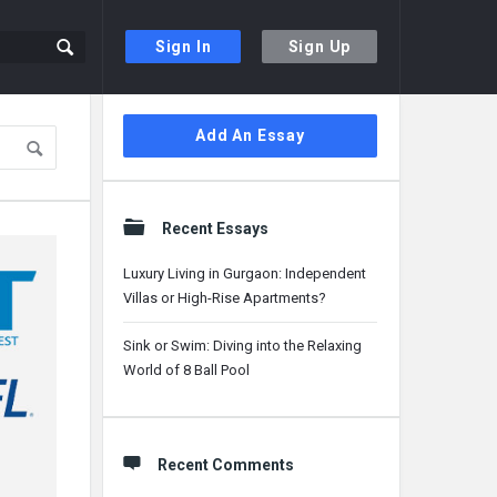
Sign In
Sign Up
Sidebar
Add An Essay
Recent Essays
Luxury Living in Gurgaon: Independent
Villas or High-Rise Apartments?
Sink or Swim: Diving into the Relaxing
World of 8 Ball Pool
Recent Comments