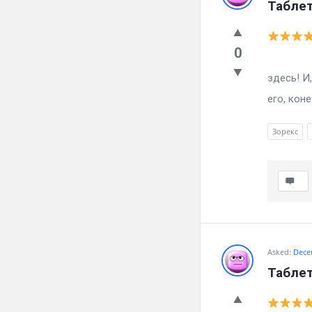
Таблет
0
Как б
здесь! И
его, коне
Зорекс
Asked:
Dece
Таблет