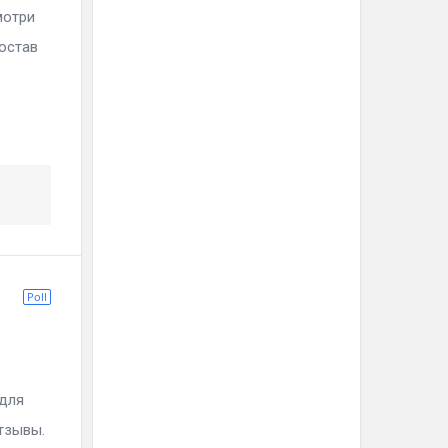
отри
Состав
Poll
 для
отзывы.