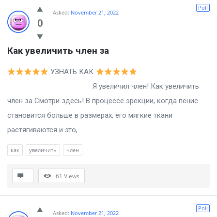
Billion
Poll
Asked:
November 21, 2022
Essays
0
Latest
Как увеличить член за
Questions
УЗНАТЬ КАК
Я увеличил член! Как увеличить
член за Смотри здесь! В процессе эрекции, когда пенис
становится больше в размерах, его мягкие ткани
растягиваются и это, ...
как
увеличить
член
61
Views
Poll
Asked:
November 21, 2022