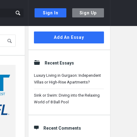
Sign In
Sign Up
Sidebar
Add An Essay
Recent Essays
Luxury Living in Gurgaon: Independent
Villas or High-Rise Apartments?
Sink or Swim: Diving into the Relaxing
World of 8 Ball Pool
Recent Comments