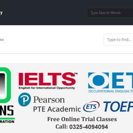
ay
ин