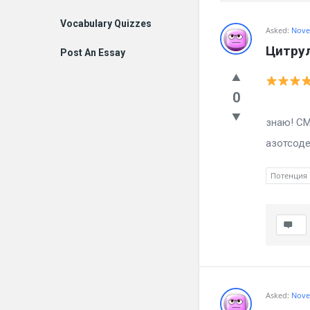
Vocabulary Quizzes
Billion
Asked:
Nove
Цитру
Post An Essay
Essays
Latest
0
Каменн
Questions
знаю! СМ
азотсоде
Потенция
Asked:
Nove