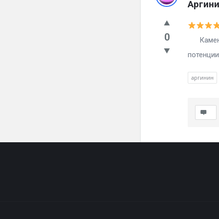
Аргини
0
Каменный
потенции
аргинин
Footer