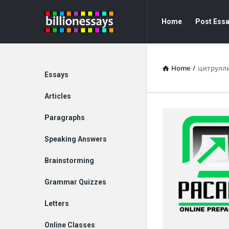
Billion
Billion
Home
Post Ess
Essays
Essays
Navigation
Home
/
цитрулл
Explore
Essays
Articles
Paragraphs
Speaking Answers
Brainstorming
Grammar Quizzes
Letters
Online Classes