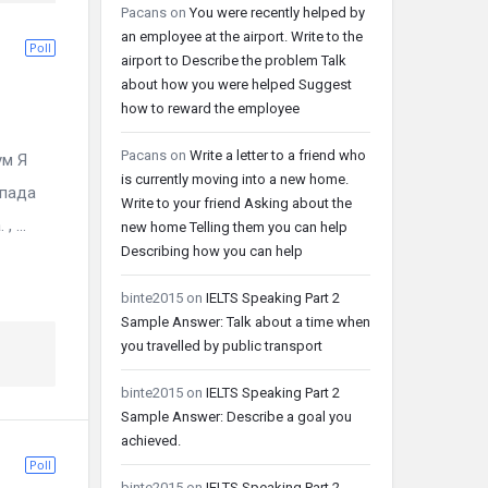
Pacans
on
You were recently helped by
an employee at the airport. Write to the
Poll
airport to Describe the problem Talk
about how you were helped Suggest
how to reward the employee
Pacans
on
Write a letter to a friend who
м Я
is currently moving into a new home.
спада
Write to your friend Asking about the
 ...
new home Telling them you can help
Describing how you can help
binte2015
on
IELTS Speaking Part 2
Sample Answer: Talk about a time when
you travelled by public transport
binte2015
on
IELTS Speaking Part 2
Sample Answer: Describe a goal you
achieved.
Poll
binte2015
on
IELTS Speaking Part 2