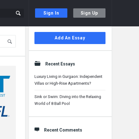
Sign In
Sign Up
Sidebar
Add An Essay
Recent Essays
Luxury Living in Gurgaon: Independent
Villas or High-Rise Apartments?
Sink or Swim: Diving into the Relaxing
World of 8 Ball Pool
Recent Comments