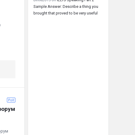
Sample Answer: Describe a thing you
brought that proved to be very useful
а
Poll
форум
орум