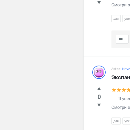
Смотри з
для
ув
Asked:
Nove
Экспан
0
Я увелич
Смотри з
для
ув