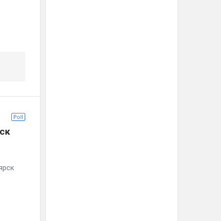
Poll
ск
ярск