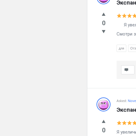
Экспан
0
Я увели
Смотри з
для
От
Asked:
Nove
Экспан
0
Я увелич