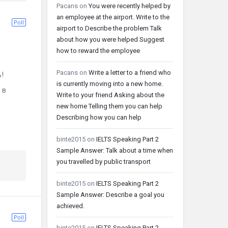
Pacans
on
You were recently helped by
an employee at the airport. Write to the
Poll
airport to Describe the problem Talk
about how you were helped Suggest
how to reward the employee
Pacans
on
Write a letter to a friend who
!
is currently moving into a new home.
 в
Write to your friend Asking about the
new home Telling them you can help
Describing how you can help
binte2015
on
IELTS Speaking Part 2
Sample Answer: Talk about a time when
you travelled by public transport
binte2015
on
IELTS Speaking Part 2
Sample Answer: Describe a goal you
achieved.
Poll
binte2015
on
IELTS Speaking Part 2