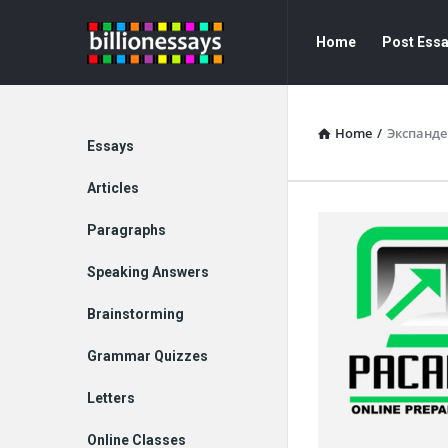
Billion
Billion
Home
Post Ess
Essays
Essays
Navigation
Home
/
Экспанде
Explore
Essays
Articles
Paragraphs
Speaking Answers
Brainstorming
Grammar Quizzes
Letters
Online Classes