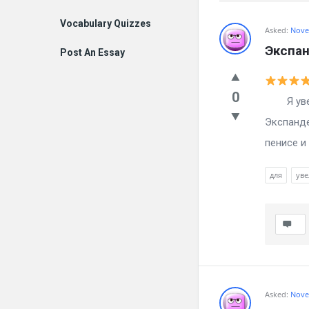
Vocabulary Quizzes
Billion
Asked:
Nove
Экспа
Post An Essay
Essays
Latest
0
Я увели
Questions
Экспанде
пенисе и 
для
ув
Asked:
Nove