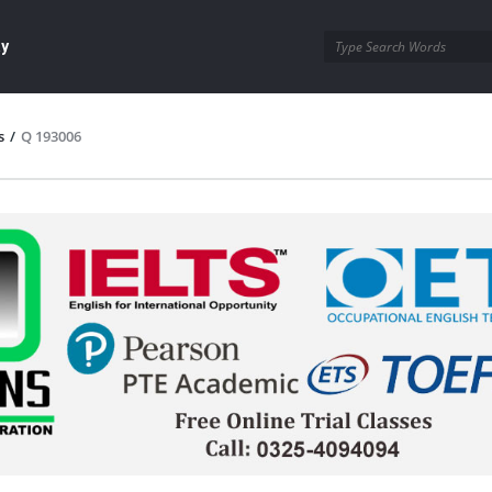
ay
s
/
Q 193006