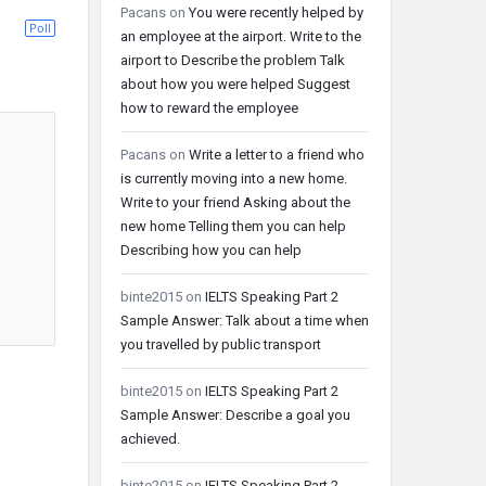
Pacans
on
You were recently helped by
Poll
an employee at the airport. Write to the
airport to Describe the problem Talk
about how you were helped Suggest
how to reward the employee
Pacans
on
Write a letter to a friend who
is currently moving into a new home.
Write to your friend Asking about the
new home Telling them you can help
Describing how you can help
binte2015
on
IELTS Speaking Part 2
Sample Answer: Talk about a time when
you travelled by public transport
binte2015
on
IELTS Speaking Part 2
Sample Answer: Describe a goal you
achieved.
binte2015
on
IELTS Speaking Part 2