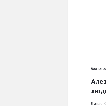
Беспокоя
Алез
люд
Я знаю! 