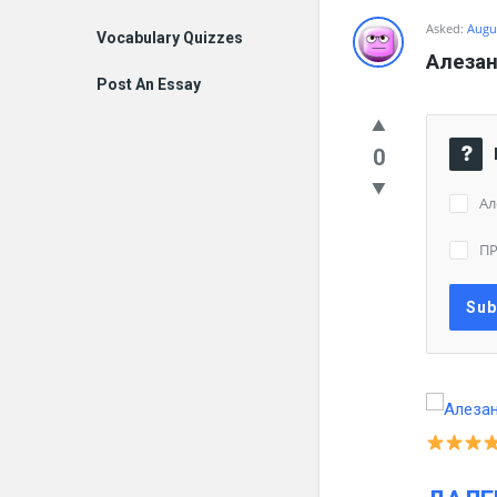
Asked:
Augus
Vocabulary Quizzes
Алезан
Post An Essay
0
Ал
П