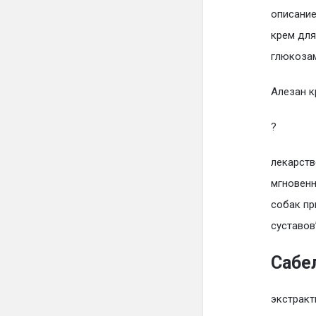
описание
крем для
глюкозам
Алезан к
?
лекарств
мгновенн
собак пр
суставов
Сабе
экстракт