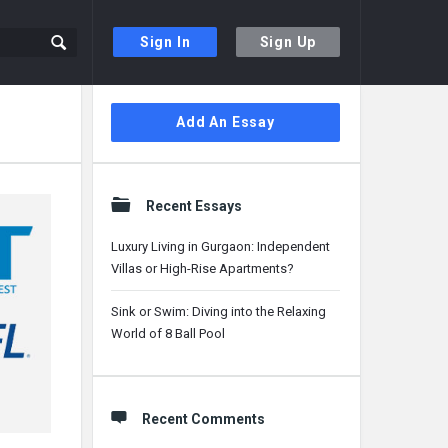
Sign In
Sign Up
Sidebar
Add An Essay
Recent Essays
Luxury Living in Gurgaon: Independent
Villas or High-Rise Apartments?
Sink or Swim: Diving into the Relaxing
World of 8 Ball Pool
Recent Comments