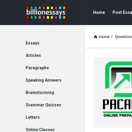
Billion
Billion
Home
Post Ess
Essays
Essays
Navigation
Home
/
Question
Explore
Essays
Articles
Paragraphs
Speaking Answers
Brainstorming
Grammar Quizzes
Letters
Online Classes