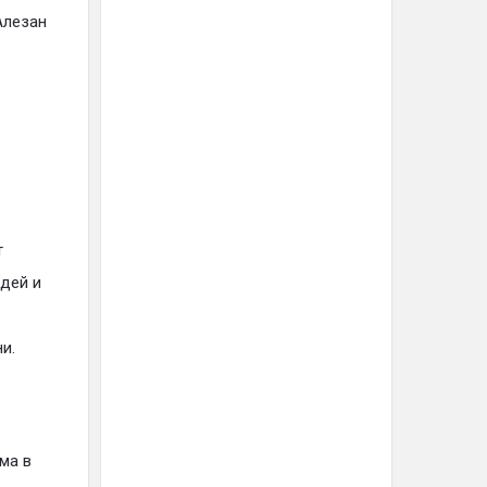
Алезан
т
дей и
и.
ма в