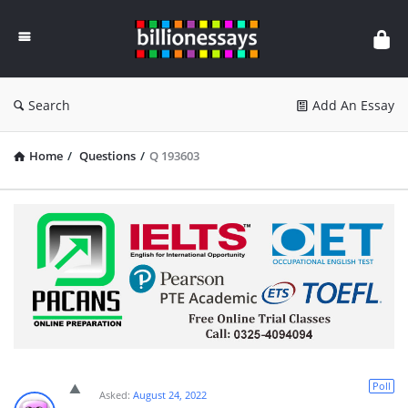
Billion
Essays
Search
Add An Essay
Home
/
Questions
/
Q 193603
Poll
Asked:
August 24, 2022