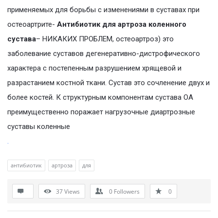
применяемых для борьбы с изменениями в суставах при
остеоартрите-
Антибиотик для артроза коленного
сустава
– НИКАКИХ ПРОБЛЕМ, остеоартроз) это
заболевание суставов дегенеративно-дистрофического
характера с постепенным разрушением хрящевой и
разрастанием костной ткани. Сустав это сочленение двух и
более костей. К структурным компонентам сустава ОА
преимущественно поражает нагрузочные диартрозные
суставы коленные
.
антибиотик
артроза
для
37
Views
0
Followers
0