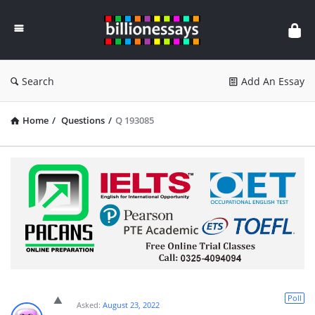
Billion
Essays
Search
Add An Essay
Home
/
Questions
/
Q 193085
Poll
Asked:
August 23, 2022