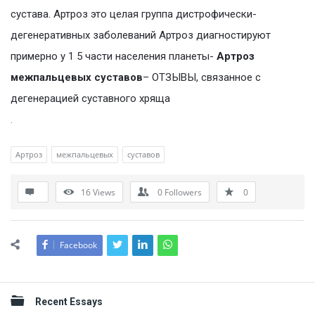
сустава. Артроз это целая группа дистрофически-
дегенеративных заболеваний Артроз диагностируют
примерно у 1 5 части населения планеты-
Артроз
межпальцевых суставов
– ОТЗЫВЫ, связанное с
дегенерацией суставного хряща
.
Артроз
межпальцевых
суставов
16
Views
0
Followers
0
Facebook
Sidebar
Recent Essays