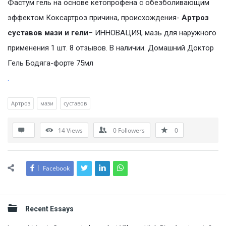
Фастум гель на основе кетопрофена с обезболивающим
эффектом Коксартроз причина, происхождения-
Артроз
суставов мази и гели
– ИННОВАЦИЯ, мазь для наружного
применения 1 шт. 8 отзывов. В наличии. Домашний Доктор
Гель Бодяга-форте 75мл
.
Артроз
мази
суставов
14
Views
0
Followers
0
Facebook
Sidebar
Recent Essays