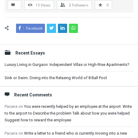
13
Views
0
Followers
0
Facebook
Sidebar
Recent Essays
Luxury Living in Gurgaon: Independent Villas or High-Rise Apartments?
Sink or Swim: Diving into the Relaxing World of 8 Ball Pool
Recent Comments
Pacans
on
You were recently helped by an employee at the airport. Write
to the airport to Describe the problem Talk about how you were helped
Suggest how to reward the employee
Pacans
on
Write a letter to a friend who is currently moving into a new