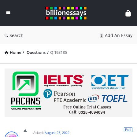
Billion
Essays
Search
Add An Essay
Home
/
Questions
/
Q 193185
Poll
Asked:
August 23, 2022