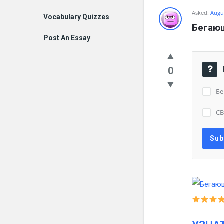
Asked:
Augus
Vocabulary Quizzes
Бегающ
Post An Essay
0
Бе
С