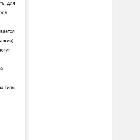
аты для
 ряд
ивается
алгии)
могут
ой
ах Типы