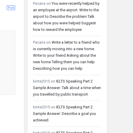
Pacans
on
You were recently helped by
Poll
an employee at the airport. Write to the
airport to Describe the problem Talk
about how you were helped Suggest
how to reward the employee
Pacans
on
Write a letter to a friend who
is currently moving into a new home.
Write to your friend Asking about the
new home Telling them you can help
Describing how you can help
binte2015
on
IELTS Speaking Part 2
Sample Answer: Talk about a time when
you travelled by public transport
binte2015
on
IELTS Speaking Part 2
Sample Answer: Describe a goal you
achieved.
binte2015
on
IELTS Speaking Part 2