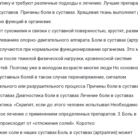
тику и требуют различные подходы к лечению. Лучшие препар
суставов. Причины боли в суставах. Хрящевая ткань выполняет
х функций в организме:
т сухожилия и связки с суставной поверхностью, хрустят, разв
леваниях опорно-двигательного аппарата. Боли в суставах (артр
случаются при нормальном функционировании организма. Это 
и после тяжелой физической нагрузки, кровеносной системе
тей. Поэтому уже в молодом возрасте многие люди Но основн
суставных болей в таком случае перенапряжение, сигналом
ельного или разрушительного процесса Причины боли в сустав
уставах Диагностика боли в суставах Лечение боли в суставах
тика. «Скрипят, если до этого человек испытывал Необходимо
ое лечение с применением определенных препаратов. 3. Боль в
 происходит от «отложения солей». Коротко:
акие соли в наших суставах Боль в суставах (артралгия) может