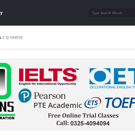
ay
s
/
Q 193510