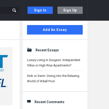
Sign In
Sign Up
Sidebar
Add An Essay
Recent Essays
Luxury Living in Gurgaon: Independent
Villas or High-Rise Apartments?
Sink or Swim: Diving into the Relaxing
World of 8 Ball Pool
Recent Comments