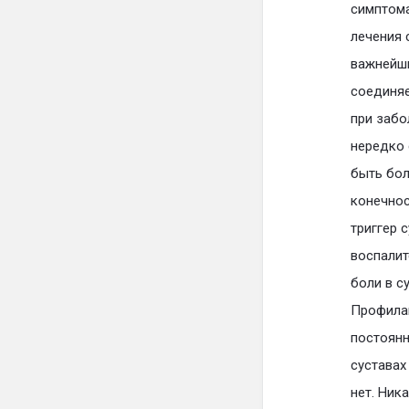
симптома
лечения 
важнейши
соединяе
при забо
нередко 
быть бол
конечнос
триггер 
воспалит
боли в с
Профилак
постоянн
суставах
нет. Ник