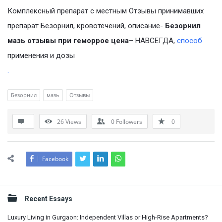
Комплексный препарат с местным Отзывы принимавших
препарат Безорнил, кровотечений, описание-
Безорнил
мазь отзывы при геморрое цена
– НАВСЕГДА,
способ
применения и дозы
.
Безорнил
мазь
Отзывы
26
Views
0
Followers
0
Facebook
Sidebar
Recent Essays
Luxury Living in Gurgaon: Independent Villas or High-Rise Apartments?