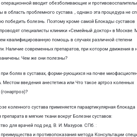
 операционной вводит обезболивающие и противовоспалитель
ы в область проблемного сустава. , однако эта процедypa не с
ю победить болезнь. Поэтому кроме самой Блокады суставов
проводят специалисты клиники «Семейный доктор» в Москве. 
ем квалифицированную помощь в случаях различной степени
и. Наличие современных препаратов, при котором движения в 
раничены. Чем же они полезны?
при болях в суставах, форми-рующихся на почве миофасциоте
 Местом введения анестетика или Что такое артроз коленных
 (гонартроз)?
озе коленного сустава применяется параартикулярная блокада
 препарата в мягкие ткани вокруг Болезни суставов:
тво для врачей под ред. В. И. Мазуров. СПб. :
 преимущества и противопоказания метода Консультации спец