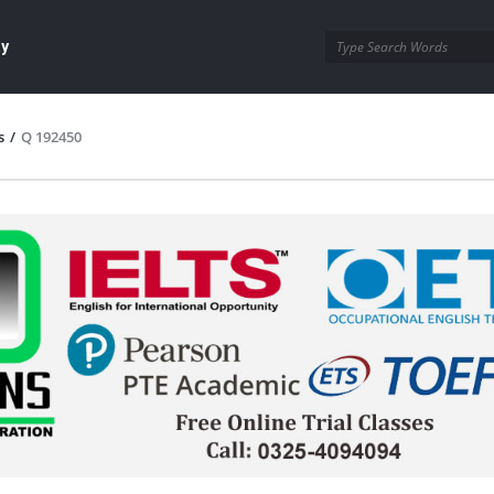
ay
s
/
Q 192450