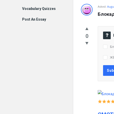
Asked:
Augus
Vocabulary Quizzes
Блокад
Post An Essay
0
Бл
Ж