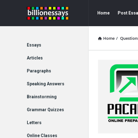
Billion
Billion
Home
Post Ess
Essays
Essays
Navigation
Home
/
Question
Explore
Essays
Articles
Paragraphs
Speaking Answers
Brainstorming
Grammar Quizzes
Letters
Online Classes