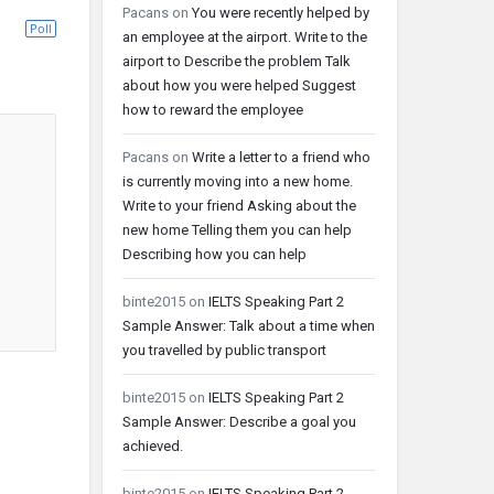
Pacans
on
You were recently helped by
Poll
an employee at the airport. Write to the
airport to Describe the problem Talk
about how you were helped Suggest
how to reward the employee
Pacans
on
Write a letter to a friend who
is currently moving into a new home.
Write to your friend Asking about the
new home Telling them you can help
Describing how you can help
binte2015
on
IELTS Speaking Part 2
Sample Answer: Talk about a time when
you travelled by public transport
binte2015
on
IELTS Speaking Part 2
Sample Answer: Describe a goal you
achieved.
binte2015
on
IELTS Speaking Part 2