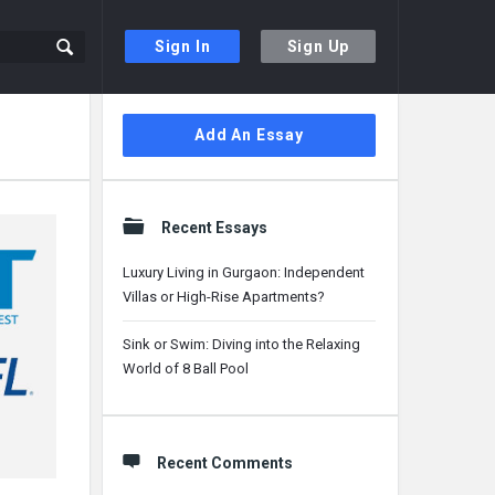
Sign In
Sign Up
Sidebar
Add An Essay
Recent Essays
Luxury Living in Gurgaon: Independent
Villas or High-Rise Apartments?
Sink or Swim: Diving into the Relaxing
World of 8 Ball Pool
Recent Comments