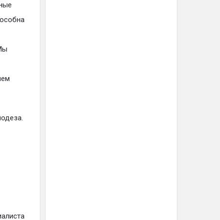
ные
пособна
Мы
нем
нодеза.
иалиста