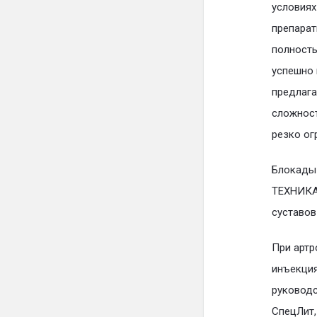
условиях
препарат
полность
успешно 
предлага
сложност
резко ог
Блокады 
ТЕХНИКА.
суставов
При артр
инъекция
руководс
СпецЛит,