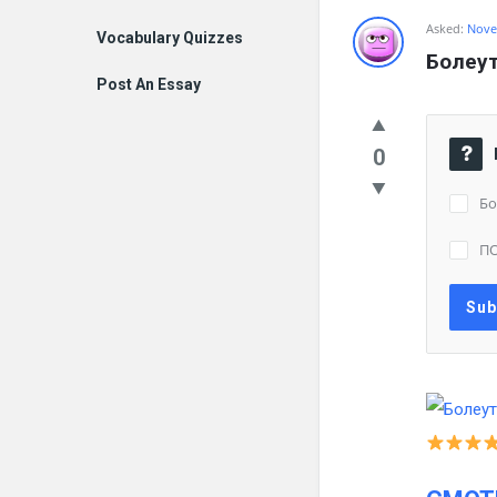
Asked:
Nove
Vocabulary Quizzes
Болеут
Post An Essay
0
Бо
П