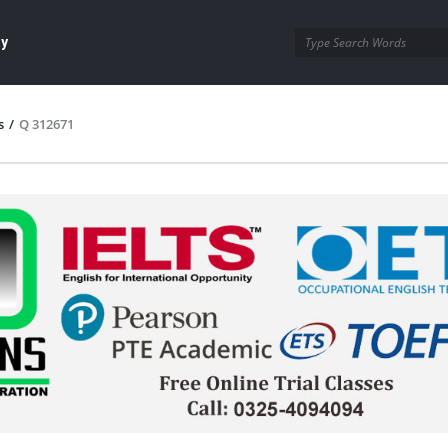
ay
s
/
Q 312671