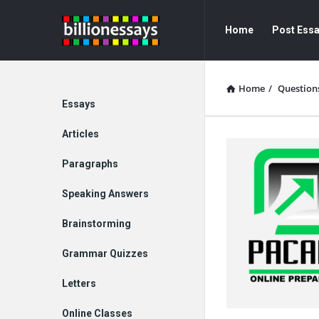
Billion
Billion
Home
Post Ess
Essays
Essays
Navigation
Home
/
Question
Explore
Essays
Articles
Paragraphs
Speaking Answers
Brainstorming
Grammar Quizzes
Letters
Online Classes