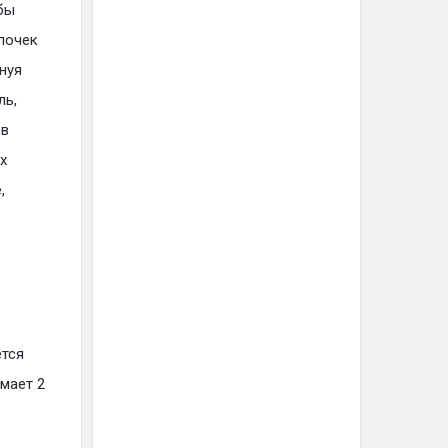
бы
почек
нуя
ль,
 в
х
,
ется
мает 2