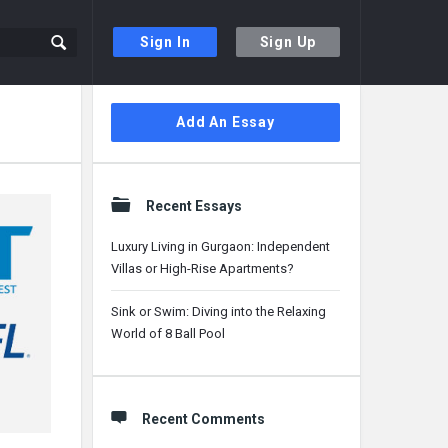
Sign In
Sign Up
Sidebar
Add An Essay
Recent Essays
Luxury Living in Gurgaon: Independent
Villas or High-Rise Apartments?
Sink or Swim: Diving into the Relaxing
World of 8 Ball Pool
Recent Comments