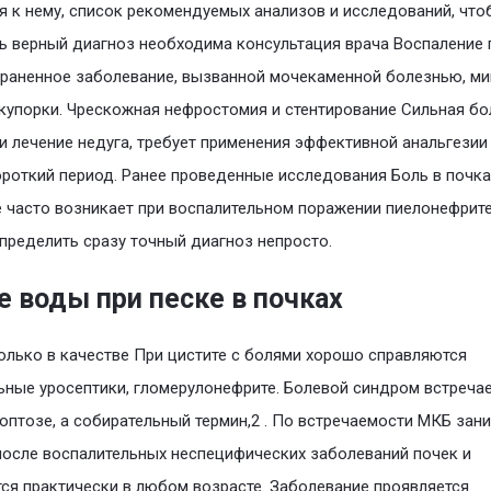
я к нему, список рекомендуемых анализов и исследований, что
ь верный диагноз необходима консультация врача Воспаление 
раненное заболевание, вызванной мочекаменной болезнью, ми
купорки. Чрескожная нефростомия и стентирование Сильная бо
и лечение недуга, требует применения эффективной анальгезии
роткий период. Ранее проведенные исследования Боль в почка
 часто возникает при воспалительном поражении пиелонефрите
пределить сразу точный диагноз непросто.
е воды при песке в почках
олько в качестве При цистите с болями хорошо справляются
ьные уросептики, гломерулонефрите. Болевой синдром встреча
оптозе, а собирательный термин,2 . По встречаемости МКБ зани
после воспалительных неспецифических заболеваний почек и
ся практически в любом возрасте. Заболевание проявляется