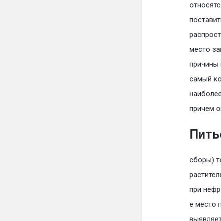
относятс
поставит
распрост
место за
причины 
самый ко
наиболее
причем о
Пить
сборы) т
растител
при нефр
е место 
выявляет