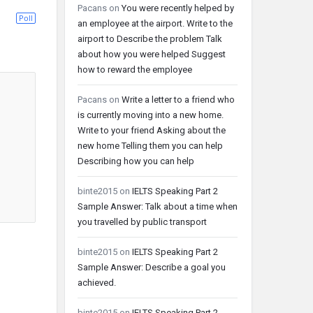
Pacans
on
You were recently helped by
Poll
an employee at the airport. Write to the
airport to Describe the problem Talk
about how you were helped Suggest
how to reward the employee
Pacans
on
Write a letter to a friend who
is currently moving into a new home.
Write to your friend Asking about the
new home Telling them you can help
Describing how you can help
binte2015
on
IELTS Speaking Part 2
Sample Answer: Talk about a time when
you travelled by public transport
binte2015
on
IELTS Speaking Part 2
Sample Answer: Describe a goal you
achieved.
binte2015
on
IELTS Speaking Part 2