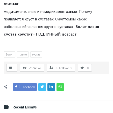
лечения:
медикаментозные и немедикаментозные. Почему
появляется хруст в суставах. Симптомом каких
заболеваний является хруст в суставах-
Болит плечо
сустав хрустит
– ПОДЛИННЫЙ, возраст
.
Болит
плечо
сустав
25
Views
0
Followers
0
Facebook
Sidebar
Recent Essays