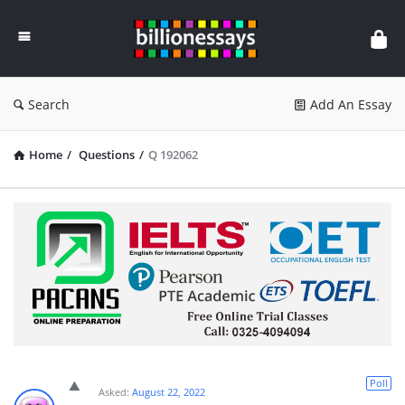
Billion
Essays
Search
Add An Essay
Home
/
Questions
/
Q 192062
Poll
Asked:
August 22, 2022