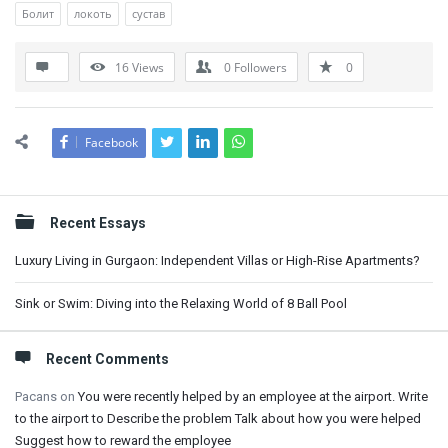
Болит
локоть
сустав
16
Views
0
Followers
0
Facebook
Sidebar
Recent Essays
Luxury Living in Gurgaon: Independent Villas or High-Rise Apartments?
Sink or Swim: Diving into the Relaxing World of 8 Ball Pool
Recent Comments
Pacans
on
You were recently helped by an employee at the airport. Write
to the airport to Describe the problem Talk about how you were helped
Suggest how to reward the employee