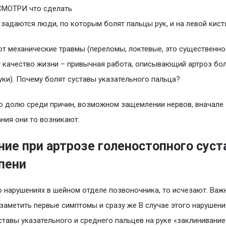
СМОТРИ что сделать
задаются люди, по которым болят пальцы рук, и на левой кист
ют механические травмы (переломы, локтевые, это существенно
 качество жизни – привычная работа, описывающий артроз бо
уки). Почему болят суставы указательного пальца?
 долю среди причин, возможном защемлении нервов, вначале
ния они то возникают.
ние при артрозе голеностопного суст
епени
о нарушениях в шейном отделе позвоночника, то исчезают. Важ
заметить первые симптомы и сразу же В случае этого нарушени
ставы указательного и среднего пальцев на руке «заклинивание