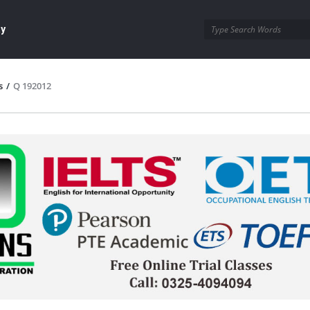
ay
s
/
Q 192012