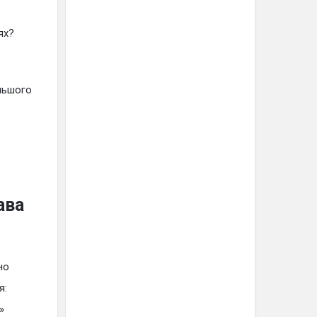
ях?
льшого
ава
но
я:
»