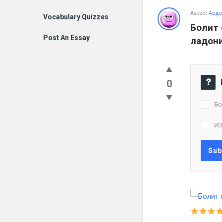
Asked:
Augus
Vocabulary Quizzes
Болит 
Post An Essay
ладон
0
Бо
И