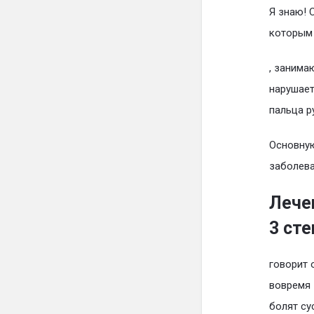
Я знаю! 
которым 
, занима
нарушает
пальца р
Основную
заболева
Лече
3 ст
говорит 
вовремя 
болят су