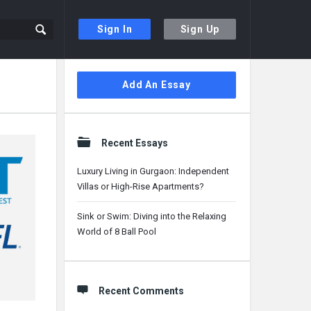
Sign In
Sign Up
Sidebar
Add An Essay
Recent Essays
Luxury Living in Gurgaon: Independent
Villas or High-Rise Apartments?
Sink or Swim: Diving into the Relaxing
World of 8 Ball Pool
Recent Comments