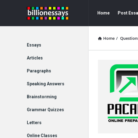
Billion
Billion
Home
Post Ess
Essays
Essays
Navigation
Home
/
Question
Explore
Essays
Articles
Paragraphs
Speaking Answers
Brainstorming
Grammar Quizzes
Letters
Online Classes