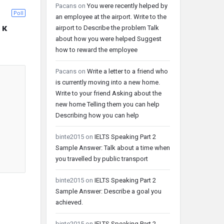
Pacans
on
You were recently helped by
Poll
an employee at the airport. Write to the
к 
airport to Describe the problem Talk
about how you were helped Suggest
how to reward the employee
Pacans
on
Write a letter to a friend who
is currently moving into a new home.
Write to your friend Asking about the
new home Telling them you can help
Describing how you can help
binte2015
on
IELTS Speaking Part 2
Sample Answer: Talk about a time when
you travelled by public transport
binte2015
on
IELTS Speaking Part 2
Sample Answer: Describe a goal you
achieved.
binte2015
on
IELTS Speaking Part 2