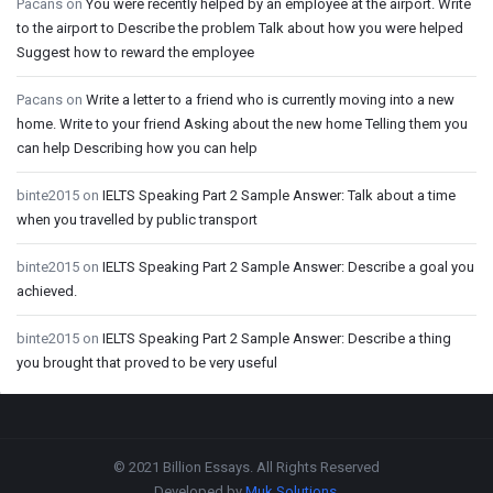
Pacans
on
You were recently helped by an employee at the airport. Write
to the airport to Describe the problem Talk about how you were helped
Suggest how to reward the employee
Pacans
on
Write a letter to a friend who is currently moving into a new
home. Write to your friend Asking about the new home Telling them you
can help Describing how you can help
binte2015
on
IELTS Speaking Part 2 Sample Answer: Talk about a time
when you travelled by public transport
binte2015
on
IELTS Speaking Part 2 Sample Answer: Describe a goal you
achieved.
binte2015
on
IELTS Speaking Part 2 Sample Answer: Describe a thing
you brought that proved to be very useful
Footer
© 2021 Billion Essays. All Rights Reserved
Developed by
Muk Solutions
.