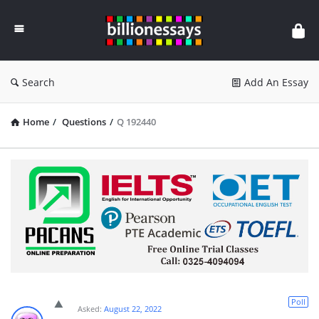
Billion
Essays
Search
Add An Essay
Home
/
Questions
/
Q 192440
Poll
Asked:
August 22, 2022