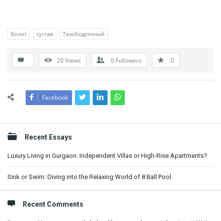
.
Болит
сустав
Тазобедренный
20
Views
0
Followers
0
Facebook
Sidebar
Recent Essays
Luxury Living in Gurgaon: Independent Villas or High-Rise Apartments?
Sink or Swim: Diving into the Relaxing World of 8 Ball Pool
Recent Comments