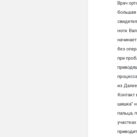
Врач орт
большая 
свидетел
ноги. Ва
начинает
без опер
при проб
приводя
процесса
из Далее
Контакт 
шишка” н
пальца, 
участка
приводит