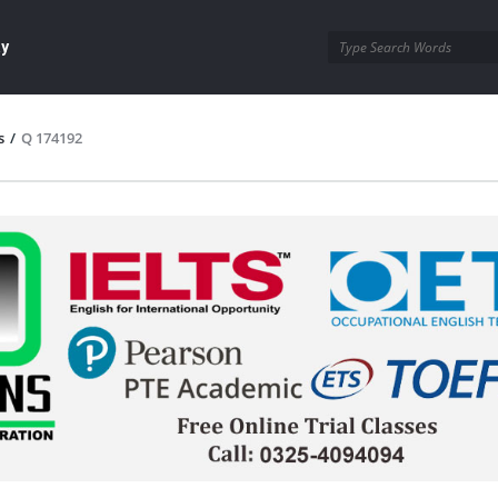
ay
s
/
Q 174192