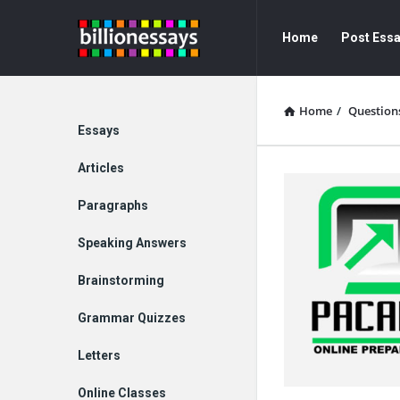
Billion
Billion
Home
Post Ess
Essays
Essays
Navigation
Home
/
Question
Explore
Essays
Articles
Paragraphs
Speaking Answers
Brainstorming
Grammar Quizzes
Letters
Online Classes