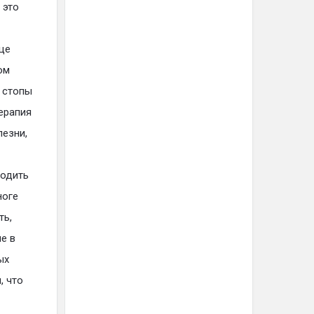
 это
це
ом
 стопы
терапия
лезни,
ходить
ноге
ть,
е в
ых
, что