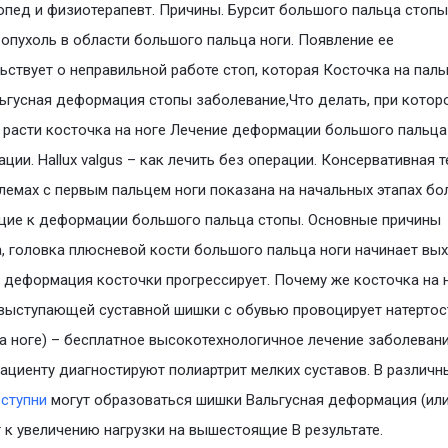
опед и физиотерапевт. Причины. Бурсит большого пальца стопы
опухоль в области большого пальца ноги. Появление ее
ьствует о неправильной работе стоп, которая Косточка на паль
льгусная деформация стопы заболевание,Что делать, при котор
 расти косточка на ноге Лечение деформации большого пальца
ации. Hallux valgus – как лечить без операции. Консервативная 
лемах с первым пальцем ноги показана на начальных этапах бо
щие к деформации большого пальца стопы. Основные причины
, головка плюсневой кости большого пальца ноги начинает вы
 деформация косточки прогрессирует. Почему же косточка на 
выступающей суставной шишки с обувью провоцирует натертос
а ноге) – бесплатное высокотехнологичное лечение заболевани
пациенту диагностируют полиартрит мелких суставов. В различн
х
ступни
могут образоваться шишки Вальгусная деформация (или
 к увеличению нагрузки на вышестоящие В результате.