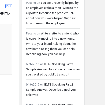
Pacans
on
You were recently helped by
Poll
an employee at the airport. Write to the
ечить
airport to Describe the problem Talk
about how you were helped Suggest
how to reward the employee
Pacans
on
Write a letter to a friend who
is currently moving into a new home.
Write to your friend Asking about the
new home Telling them you can help
Describing how you can help
binte2015
on
IELTS Speaking Part 2
Sample Answer: Talk about a time when
you travelled by public transport
binte2015
on
IELTS Speaking Part 2
Sample Answer: Describe a goal you
achieved.
binte2015
on
IELTS Speaking Part 2