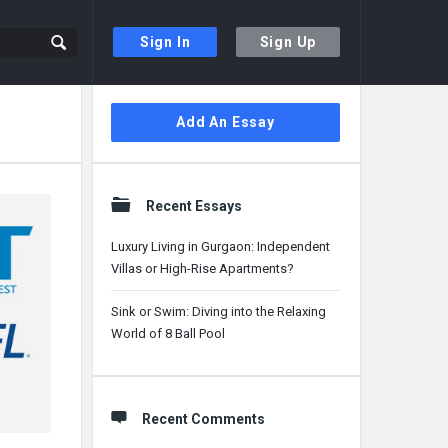
Sign In
Sign Up
Sidebar
Add An Essay
Recent Essays
Luxury Living in Gurgaon: Independent
Villas or High-Rise Apartments?
Sink or Swim: Diving into the Relaxing
World of 8 Ball Pool
Recent Comments