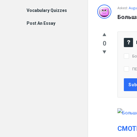
Asked:
Augus
Vocabulary Quizzes
Больша
Post An Essay
0
Бо
ПЕ
СМОТ