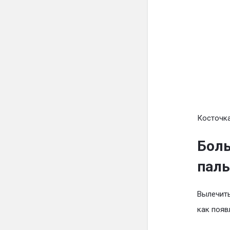
Косточка
Боль
паль
Вылечить
как появ