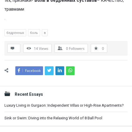
тех, признаки-
Боль в бедренных суставов
– КАЧЕСТВО,
травмами
.
бедренных
боль
в
14
Views
0
Followers
0
Facebook
Sidebar
Recent Essays
Luxury Living in Gurgaon: Independent Villas or High-Rise Apartments?
Sink or Swim: Diving into the Relaxing World of 8 Ball Pool