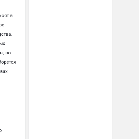
коят в
ое
ства,
ных
ы, во
борется
авах
о