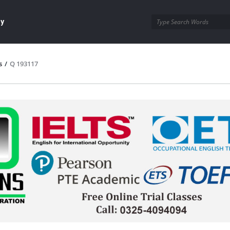
ay
s
/
Q 193117