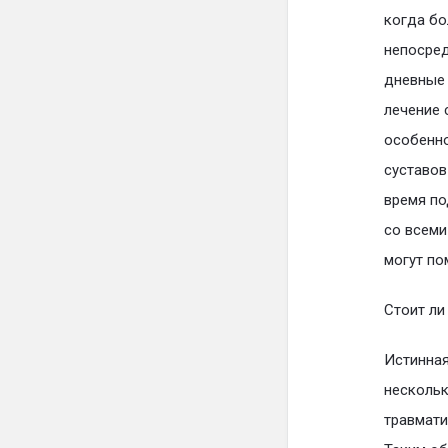
когда бо
непосред
дневные 
лечение 
особенно
суставов
время по
со всеми
могут по
Стоит ли
Истинная
нескольк
травмати