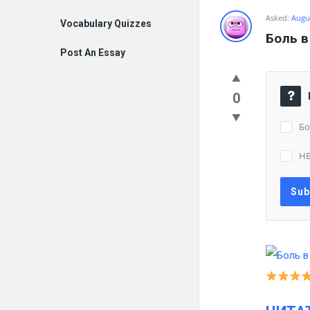
Asked:
Augus
Vocabulary Quizzes
Боль в
Post An Essay
0
Бо
Н