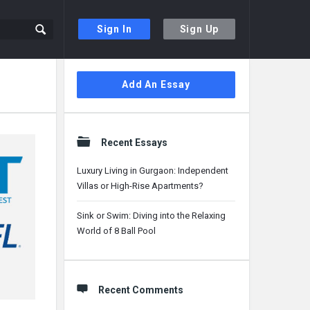
Sign In
Sign Up
Sidebar
Add An Essay
Recent Essays
Luxury Living in Gurgaon: Independent
Villas or High-Rise Apartments?
Sink or Swim: Diving into the Relaxing
World of 8 Ball Pool
Recent Comments