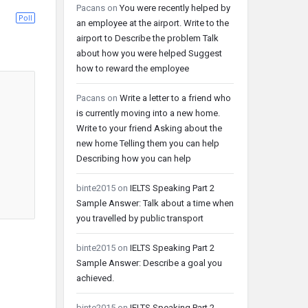
Pacans
on
You were recently helped by
Poll
an employee at the airport. Write to the
airport to Describe the problem Talk
about how you were helped Suggest
how to reward the employee
Pacans
on
Write a letter to a friend who
is currently moving into a new home.
Write to your friend Asking about the
new home Telling them you can help
Describing how you can help
binte2015
on
IELTS Speaking Part 2
Sample Answer: Talk about a time when
you travelled by public transport
binte2015
on
IELTS Speaking Part 2
Sample Answer: Describe a goal you
achieved.
binte2015
on
IELTS Speaking Part 2