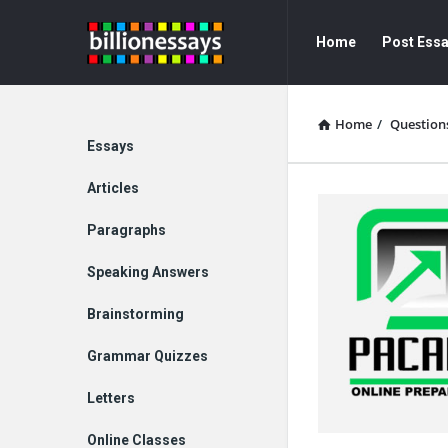
Billion
Billion
Home
Post Ess
Essays
Essays
Navigation
Home
/
Question
Explore
Essays
Articles
Paragraphs
Speaking Answers
Brainstorming
Grammar Quizzes
Letters
Online Classes